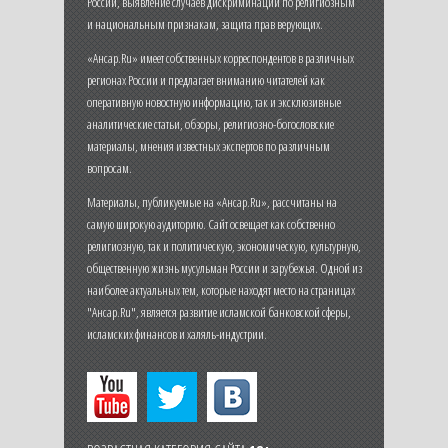
России, выявление случаев дискриминации по религиозным
и национальным признакам, защита прав верующих.
«Ансар.Ru» имеет собственных корреспондентов в различных
регионах России и предлагает вниманию читателей как
оперативную новостную информацию, так и эксклюзивные
аналитические статьи, обзоры, религиозно-богословские
материалы, мнения известных экспертов по различным
вопросам.
Материалы, публикуемые на «Ансар.Ru», рассчитаны на
самую широкую аудиторию. Сайт освещает как собственно
религиозную, так и политическую, экономическую, культурную,
общественную жизнь мусульман России и зарубежья. Одной из
наиболее актуальных тем, которые находят место на страницах
"Ансар.Ru", является развитие исламской банковской сферы,
исламских финансов и халяль-индустрии.