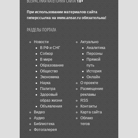
ВОЗРАСТНАЯ КАТЕГОРИЯ САЙТА
18+
При использовании материалов сайта
гиперссылка на
www.ansar.ru
обязательна!
РАЗДЕЛЫ ПОРТАЛА
Новости
Актуально
В РФ и СНГ
Аналитика
Собкор
Персоны
В мире
Прямой
Образование
путь
Общество
История
Экономика
Онлайн
Наука
О проекте
Палитра
Размещение
Здоровый
рекламы
образ жизни
RSS
Объявления
Контакты
Видео
Карта сайта
Аудио
Облако
Библиотека
тегов
Фотогалерея