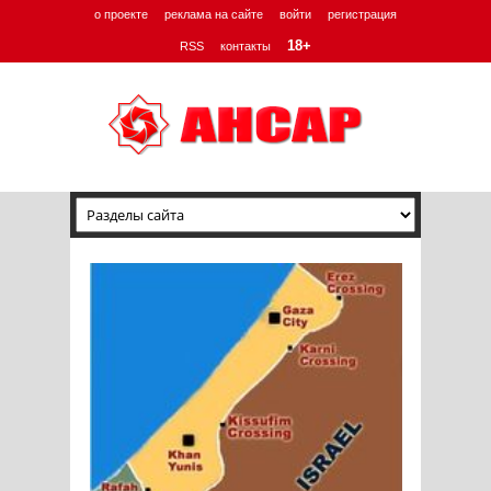
о проекте
реклама на сайте
войти
регистрация
18+
RSS
контакты