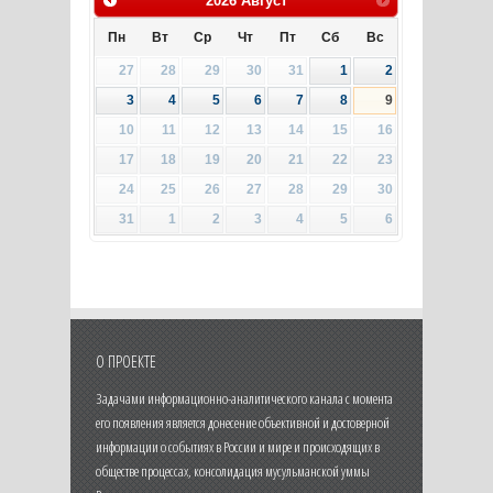
2026
Август
Пн
Вт
Ср
Чт
Пт
Сб
Вс
27
28
29
30
31
1
2
3
4
5
6
7
8
9
10
11
12
13
14
15
16
17
18
19
20
21
22
23
24
25
26
27
28
29
30
31
1
2
3
4
5
6
О ПРОЕКТЕ
Задачами информационно-аналитического канала с момента
его появления является донесение объективной и достоверной
информации о событиях в России и мире и происходящих в
обществе процессах, консолидация мусульманской уммы