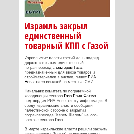
Израиль закрыл
единственный
товарный КПП с Газой
Израильские власти третий день подряд
держат закрытым единственный
погранпереход с
сектором Газа
,
предназначенный для ввоза товаров и
стройматериалов в анклав, пишет
РИА
Новости
со ссылкой на местные СМИ.
Начальник комитета по пограничной
координации сектора
Газа Раид Фаттух
подтвердил РИА Новости эту информацию.В
среду израильские власти сообщили
палестинской стороне о закрытии
погранперехода "Керем Шалом" на юго-
востоке сектора Газа.
В марте израильские власти решили закрыть
погранпереход "Карни" на востоке города