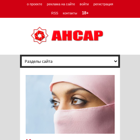
о проекте
реклама на сайте
войти
регистрация
18+
RSS
контакты