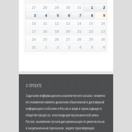
27
28
29
30
31
1
2
3
4
5
6
7
8
9
10
11
12
13
14
15
16
17
18
19
20
21
22
23
24
25
26
27
28
29
30
31
1
2
3
4
5
6
О ПРОЕКТЕ
Задачами информационно-аналитического канала с момента
его появления является донесение объективной и достоверной
информации о событиях в России и мире и происходящих в
обществе процессах, консолидация мусульманской уммы
России, выявление случаев дискриминации по религиозным
и национальным признакам, защита прав верующих.