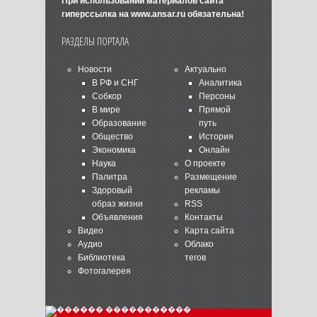
При использовании материалов сайта
гиперссылка на
www.ansar.ru
обязательна!
РАЗДЕЛЫ ПОРТАЛА
Новости
Актуально
В РФ и СНГ
Аналитика
Собкор
Персоны
В мире
Прямой
Образование
путь
Общество
История
Экономика
Онлайн
Наука
О проекте
Палитра
Размещение
Здоровый
рекламы
образ жизни
RSS
Объявления
Контакты
Видео
Карта сайта
Аудио
Облако
Библиотека
тегов
Фотогалерея