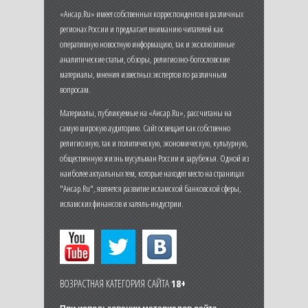
«Ансар.Ru» имеет собственных корреспондентов в различных
регионах России и предлагает вниманию читателей как
оперативную новостную информацию, так и эксклюзивные
аналитические статьи, обзоры, религиозно-богословские
материалы, мнения известных экспертов по различным
вопросам.
Материалы, публикуемые на «Ансар.Ru», рассчитаны на
самую широкую аудиторию. Сайт освещает как собственно
религиозную, так и политическую, экономическую, культурную,
общественную жизнь мусульман России и зарубежья. Одной из
наиболее актуальных тем, которые находят место на страницах
"Ансар.Ru", является развитие исламской банковской сферы,
исламских финансов и халяль-индустрии.
ВОЗРАСТНАЯ КАТЕГОРИЯ САЙТА
18+