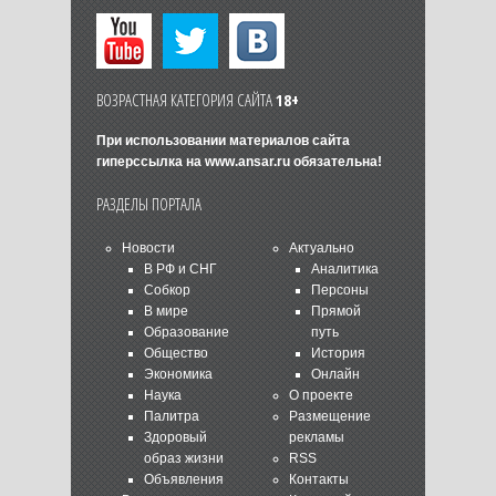
ВОЗРАСТНАЯ КАТЕГОРИЯ САЙТА
18+
При использовании материалов сайта
гиперссылка на
www.ansar.ru
обязательна!
РАЗДЕЛЫ ПОРТАЛА
Новости
Актуально
В РФ и СНГ
Аналитика
Собкор
Персоны
В мире
Прямой
Образование
путь
Общество
История
Экономика
Онлайн
Наука
О проекте
Палитра
Размещение
Здоровый
рекламы
образ жизни
RSS
Объявления
Контакты