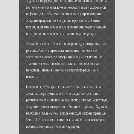
Задачами информационно-аналитического канала с момента
его появления является донесение объективной и достоверной
информации о событиях в России и мире и происходящих в
обществе процессах, консолидация мусульманской уммы
России, выявление случаев дискриминации по религиозным
и национальным признакам, защита прав верующих.
«Ансар.Ru» имеет собственных корреспондентов в различных
регионах России и предлагает вниманию читателей как
оперативную новостную информацию, так и эксклюзивные
аналитические статьи, обзоры, религиозно-богословские
материалы, мнения известных экспертов по различным
вопросам.
Материалы, публикуемые на «Ансар.Ru», рассчитаны на
самую широкую аудиторию. Сайт освещает как собственно
религиозную, так и политическую, экономическую, культурную,
общественную жизнь мусульман России и зарубежья. Одной из
наиболее актуальных тем, которые находят место на страницах
"Ансар.Ru", является развитие исламской банковской сферы,
исламских финансов и халяль-индустрии.