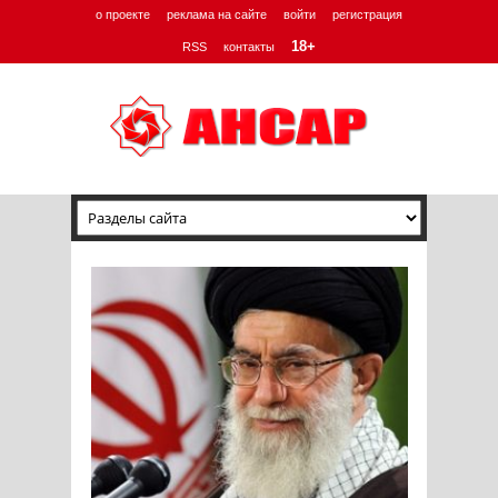
о проекте
реклама на сайте
войти
регистрация
18+
RSS
контакты