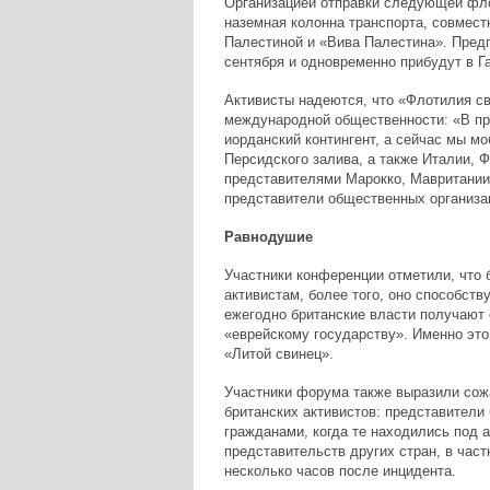
Организацией отправки следующей фло
наземная колонна транспорта, совмест
Палестиной и «Вива Палестина». Предп
сентября и одновременно прибудут в Га
Активисты надеются, что «Флотилия с
международной общественности: «В пр
иорданский контингент, а сейчас мы м
Персидского залива, а также Италии, 
представителями Марокко, Мавритании 
представители общественных организац
Равнодушие
Участники конференции отметили, что 
активистам, более того, оно способств
ежегодно британские власти получают
«еврейскому государству». Именно это
«Литой свинец».
Участники форума также выразили сожа
британских активистов: представители
гражданами, когда те находились под 
представительств других стран, в час
несколько часов после инцидента.