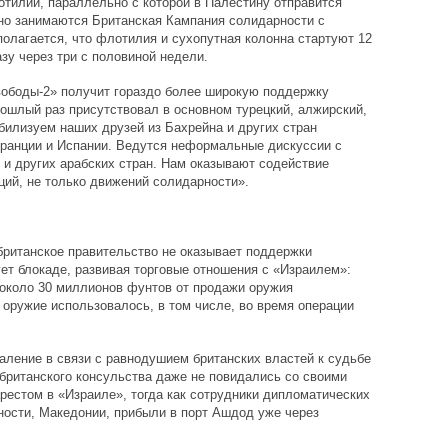
тилии, параллельно с которой в Палестину отправится
но занимаются Британская Кампания солидарности с
олагается, что флотилия и сухопутная колонна стартуют 12
зу через три с половиной недели.
вободы-2» получит гораздо более широкую поддержку
ошлый раз присутствовал в основном турецкий, алжирский,
обилизуем наших друзей из Бахрейна и других стран
Франции и Испании. Ведутся неформальные дискуссии с
и других арабских стран. Нам оказывают содействие
ий, не только движений солидарности».
британское правительство не оказывает поддержки
ует блокаде, развивая торговые отношения с «Израилем»:
 около 30 миллионов фунтов от продажи оружия
 оружие использовалось, в том числе, во время операции
ление в связи с равнодушием британских властей к судьбе
 британского консульства даже не повидались со своими
арестом в «Израиле», тогда как сотрудники дипломатических
тности, Македонии, прибыли в порт Ашдод уже через