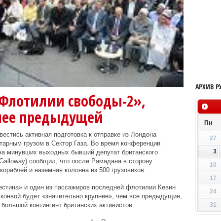
АРХИВ Р
«Флотилии свободы-2»,
нее предыдущей
Пн
вестись активная подготовка к отправке из Лондона
27
итарным грузом в Сектор Газа. Во время конференции
3
на минувших выходных бывший депутат британского
alloway) сообщил, что после Рамадана в сторону
10
ораблей и наземная колонна из 500 грузовиков.
17
естина» и один из пассажиров последней флотилии Кевин
24
 конвой будет «значительно крупнее», чем все предыдущие,
31
 большой контингент британских активистов.