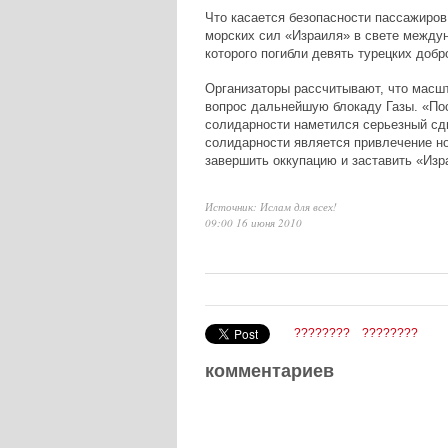
Что касается безопасности пассажиров
морских сил «Израиля» в свете между
которого погибли девять турецких добр
Организаторы рассчитывают, что масш
вопрос дальнейшую блокаду Газы. «Пос
солидарности наметился серьезный сдв
солидарности является привлечение но
завершить оккупацию и заставить «Изр
Источник: Ислам для всех!
09:00 16 июня 2010
????????
????????
комментариев