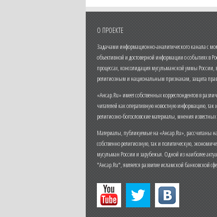
О ПРОЕКТЕ
Задачами информационно-аналитического канала с моме
объективной и достоверной информации о событиях в Ро
процессах, консолидация мусульманской уммы России,
религиозным и национальным признакам, защита прав
«Ансар.Ru» имеет собственных корреспондентов в разли
читателей как оперативную новостную информацию, так 
религиозно-богословские материалы, мнения известных
Материалы, публикуемые на «Ансар.Ru», рассчитаны на
собственно религиозную, так и политическую, экономич
мусульман России и зарубежья. Одной из наиболее актуа
"Ансар.Ru", является развитие исламской банковской сф