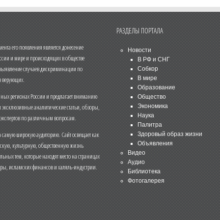
РАЗДЕЛЫ ПОРТАЛА
нта его появления является донесение
Новости
ссии и мире и происходящих в обществе
В РФ и СНГ
 выявление случаев дискриминации по
Собкор
В мире
 верующих.
Образование
чных регионах России и предлагает вниманию
Общество
и эксклюзивные аналитические статьи, обзоры,
Экономика
Наука
 экспертов по различным вопросам.
Палитра
 самую широкую аудиторию. Сайт освещает как
Здоровый образ жизни
Объявления
ескую, культурную, общественную жизнь
Видео
льных тем, которые находят место на страницах
Аудио
еры, исламских финансов и халяль-индустрии.
Библиотека
Фотогалерея