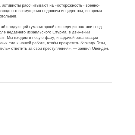
, активисты рассчитывают на «осторожность» военно-
народного возмущения недавним инцидентом, во время
овольцев.
таб следующей гуманитарной экспедиции поставит под
ле недавнего израильского штурма, в движении
иг. Мы входим в новую фазу, и задачей организации
вых сил к нашей работе, чтобы прекратить блокаду Газы,
аиль» ответить за свои преступления», — заявил Овенден.