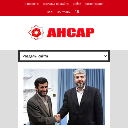
о проекте
реклама на сайте
войти
регистрация
18+
RSS
контакты