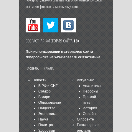
"Ансар.Ru", является развитие исламской банковской сферы,
исламских финансов и халяль-индустрии.
ВОЗРАСТНАЯ КАТЕГОРИЯ САЙТА
18+
При использовании материалов сайта
гиперссылка на
www.ansar.ru
обязательна!
РАЗДЕЛЫ ПОРТАЛА
Новости
Актуально
В РФ и СНГ
Аналитика
Собкор
Персоны
В мире
Прямой
Образование
путь
Общество
История
Экономика
Онлайн
Наука
О проекте
Палитра
Размещение
Здоровый
рекламы