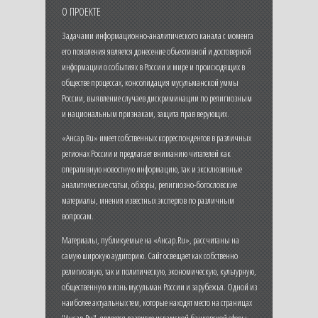
О ПРОЕКТЕ
Задачами информационно-аналитического канала с момента
его появления является донесение объективной и достоверной
информации о событиях в России и мире и происходящих в
обществе процессах, консолидация мусульманской уммы
России, выявление случаев дискриминации по религиозным
и национальным признакам, защита прав верующих.
«Ансар.Ru» имеет собственных корреспондентов в различных
регионах России и предлагает вниманию читателей как
оперативную новостную информацию, так и эксклюзивные
аналитические статьи, обзоры, религиозно-богословские
материалы, мнения известных экспертов по различным
вопросам.
Материалы, публикуемые на «Ансар.Ru», рассчитаны на
самую широкую аудиторию. Сайт освещает как собственно
религиозную, так и политическую, экономическую, культурную,
общественную жизнь мусульман России и зарубежья. Одной из
наиболее актуальных тем, которые находят место на страницах