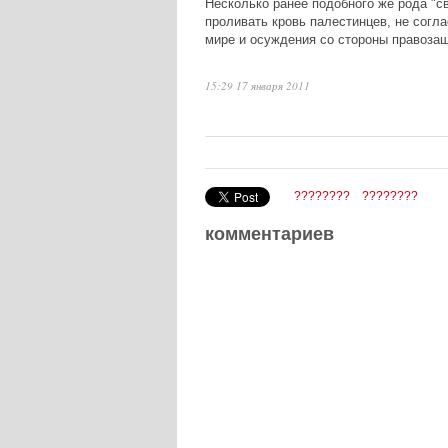
Несколько ранее подобного же рода "с
проливать кровь палестинцев, не согла
мире и осуждения со стороны правозащ
15:29 17 января 2011
????????
????????
комментариев