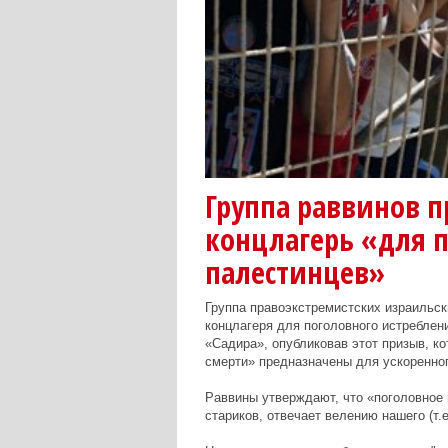
Группа раввинов п
концлагерь «для 
палестинцев»
Группа правоэкстремистских израильск
концлагеря для поголовного истреблен
«Садира», опубликовав этот призыв, ко
смерти» предназначены для ускоренног
Раввины утверждают, что «поголовное 
стариков, отвечает велению нашего (т.е