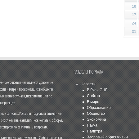
10
17
24
31
РАЗДЕЛЫ ПОРТАЛА
нта его появления является донесение
Новости
ссии и мире и происходящих в обществе
В РФ и СНГ
 выявление случаев дискриминации по
Собкор
В мире
 верующих.
Образование
чных регионах России и предлагает вниманию
Общество
и эксклюзивные аналитические статьи, обзоры,
Экономика
Наука
 экспертов по различным вопросам.
Палитра
 самую широкую аудиторию. Сайт освещает как
Здоровый образ жизни