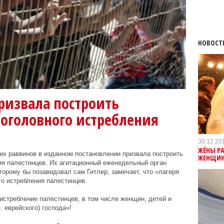
НОВОСТ
ризвала построить
поголовного истребления
30.12.20
ЖЁНЫ РА
их раввинов в изданном постановлении призвала построить
ЖЕНЩИН 
ия палестинцев. Их агитационный еженедельный орган
торому бы позавидовал сам Гитлер, замечает, что «лагеря
о истребления палестинцев.
истребление палестинцев, в том числе женщин, детей и
. еврейского) господа»!