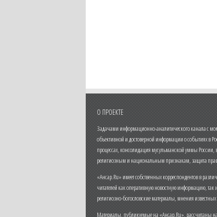
О ПРОЕКТЕ
Задачами информационно-аналитического канала с моме
объективной и достоверной информации о событиях в Ро
процессах, консолидация мусульманской уммы России,
религиозным и национальным признакам, защита прав
«Ансар.Ru» имеет собственных корреспондентов в разли
читателей как оперативную новостную информацию, так 
религиозно-богословские материалы, мнения известных
Материалы, публикуемые на «Ансар.Ru», рассчитаны на