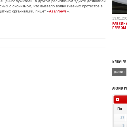
вященнослужители" в другом религиозном эдикте дозволили
сных с сионизмом, что вызвало волну гневных протестов в
итных организаций, пишет «
AzanNews
».
13.01.20
РАВВИНЫ
ПЕРВОМ
КЛЮЧЕВ
раввин
АРХИВ Р
Пн
27
3