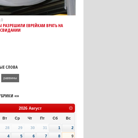
10
 РАЗРЕШИЛИ ЕВРЕЙКАМ ВРАТЬ НА
 СВИДАНИИ
ЫЕ СЛОВА
раввины
УБРИКИ «»
2026
Август
Вт
Ср
Чт
Пт
Сб
Вс
28
29
30
31
1
2
4
5
6
7
8
9