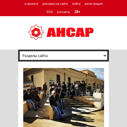
о проекте
реклама на сайте
войти
регистрация
18+
RSS
контакты