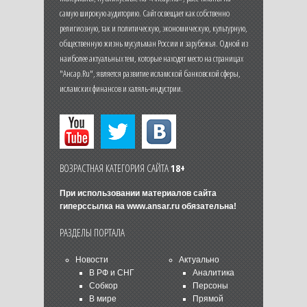
самую широкую аудиторию. Сайт освещает как собственно
религиозную, так и политическую, экономическую, культурную,
общественную жизнь мусульман России и зарубежья. Одной из
наиболее актуальных тем, которые находят место на страницах
"Ансар.Ru", является развитие исламской банковской сферы,
исламских финансов и халяль-индустрии.
ВОЗРАСТНАЯ КАТЕГОРИЯ САЙТА
18+
При использовании материалов сайта
гиперссылка на
www.ansar.ru
обязательна!
РАЗДЕЛЫ ПОРТАЛА
Новости
Актуально
В РФ и СНГ
Аналитика
Собкор
Персоны
В мире
Прямой