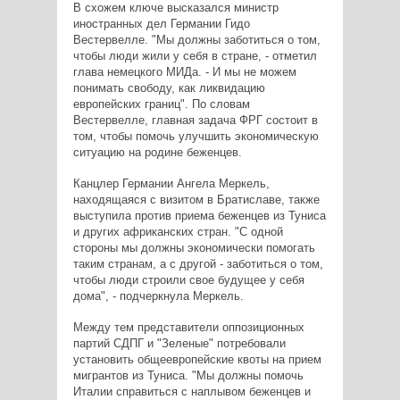
В схожем ключе высказался министр
иностранных дел Германии Гидо
Вестервелле. "Мы должны заботиться о том,
чтобы люди жили у себя в стране, - отметил
глава немецкого МИДа. - И мы не можем
понимать свободу, как ликвидацию
европейских границ". По словам
Вестервелле, главная задача ФРГ состоит в
том, чтобы помочь улучшить экономическую
ситуацию на родине беженцев.
Канцлер Германии Ангела Меркель,
находящаяся с визитом в Братиславе, также
выступила против приема беженцев из Туниса
и других африканских стран. "С одной
стороны мы должны экономически помогать
таким странам, а с другой - заботиться о том,
чтобы люди строили свое будущее у себя
дома", - подчеркнула Меркель.
Между тем представители оппозиционных
партий СДПГ и "Зеленые" потребовали
установить общеевропейские квоты на прием
мигрантов из Туниса. "Мы должны помочь
Италии справиться с наплывом беженцев и