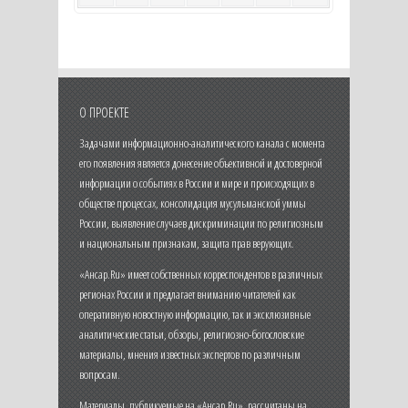
О ПРОЕКТЕ
Задачами информационно-аналитического канала с момента
его появления является донесение объективной и достоверной
информации о событиях в России и мире и происходящих в
обществе процессах, консолидация мусульманской уммы
России, выявление случаев дискриминации по религиозным
и национальным признакам, защита прав верующих.
«Ансар.Ru» имеет собственных корреспондентов в различных
регионах России и предлагает вниманию читателей как
оперативную новостную информацию, так и эксклюзивные
аналитические статьи, обзоры, религиозно-богословские
материалы, мнения известных экспертов по различным
вопросам.
Материалы, публикуемые на «Ансар.Ru», рассчитаны на