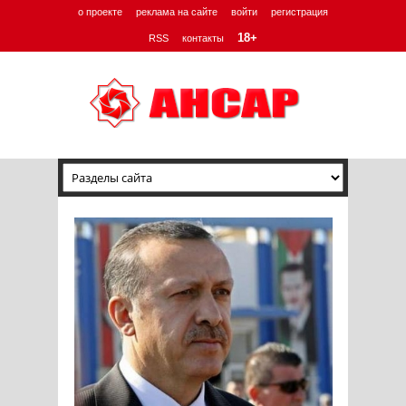
о проекте
реклама на сайте
войти
регистрация
18+
RSS
контакты