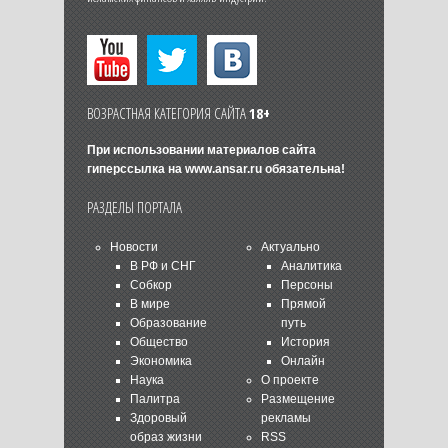
ВОЗРАСТНАЯ КАТЕГОРИЯ САЙТА
18+
При использовании материалов сайта
гиперссылка на
www.ansar.ru
обязательна!
РАЗДЕЛЫ ПОРТАЛА
Новости
Актуально
В РФ и СНГ
Аналитика
Собкор
Персоны
В мире
Прямой
Образование
путь
Общество
История
Экономика
Онлайн
Наука
О проекте
Палитра
Размещение
Здоровый
рекламы
образ жизни
RSS