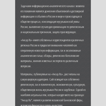
Задачами информационно-аналитического канала с момента
его появления является донесение объективной и достоверной
информации о событиях в России и мире и происходящих в
обществе процессах, консолидация мусульманской уммы
России, выявление случаев дискриминации по религиозным
и национальным признакам, защита прав верующих.
«Ансар.Ru» имеет собственных корреспондентов в различных
регионах России и предлагает вниманию читателей как
оперативную новостную информацию, так и эксклюзивные
аналитические статьи, обзоры, религиозно-богословские
материалы, мнения известных экспертов по различным
вопросам.
Материалы, публикуемые на «Ансар.Ru», рассчитаны на
самую широкую аудиторию. Сайт освещает как собственно
религиозную, так и политическую, экономическую, культурную,
общественную жизнь мусульман России и зарубежья. Одной из
наиболее актуальных тем, которые находят место на страницах
"Ансар.Ru", является развитие исламской банковской сферы,
исламских финансов и халяль-индустрии.