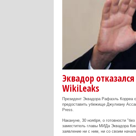
Эквадор отказался
WikiLeaks
Президент Эквадора Рафаэль Корреа оп
предоставить убежище Джулиану Ассан
Press.
Накануне, 30 ноября, о готовности "бе
заместитель главы МИДа Эквадора Кинт
заявление ни с ним, ни со своим нача