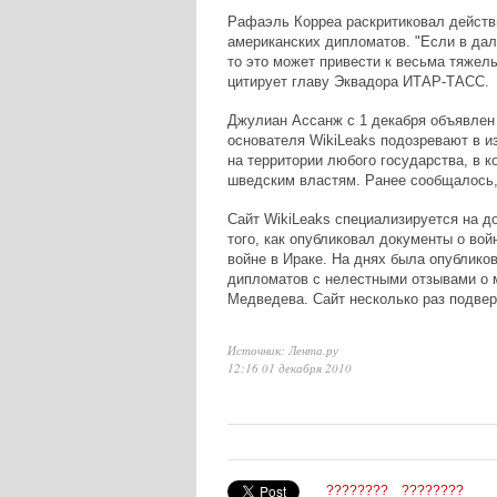
Рафаэль Корреа раскритиковал действ
американских дипломатов. "Если в да
то это может привести к весьма тяжел
цитирует главу Эквадора ИТАР-ТАСС.
Джулиан Ассанж c 1 декабря объявлен
основателя WikiLeaks подозревают в и
на территории любого государства, в к
шведским властям. Ранее сообщалось,
Сайт WikiLeaks специализируется на д
того, как опубликовал документы о вой
войне в Ираке. На днях была опублико
дипломатов с нелестными отзывами о 
Медведева. Сайт несколько раз подвер
Источник: Лента.ру
12:16 01 декабря 2010
????????
????????