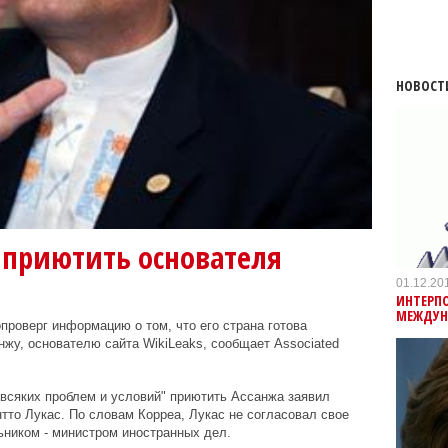
НОВОСТ
 приютить основателя
01.12.20
ИНТЕРПО
МЕЖДУН
роверг информацию о том, что его страна готова
жу, основателю сайта WikiLeaks, сообщает Associated
з всяких проблем и условий" приютить Ассанжа заявил
то Лукас. По словам Корреа, Лукас не согласовал свое
льником - министром иностранных дел.