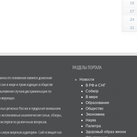
10
17
24
31
РАЗДЕЛЫ ПОРТАЛА
нта его появления является донесение
Новости
ссии и мире и происходящих в обществе
В РФ и СНГ
 выявление случаев дискриминации по
Собкор
В мире
 верующих.
Образование
чных регионах России и предлагает вниманию
Общество
и эксклюзивные аналитические статьи, обзоры,
Экономика
Наука
 экспертов по различным вопросам.
Палитра
 самую широкую аудиторию. Сайт освещает как
Здоровый образ жизни