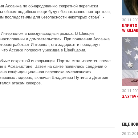
ия Ассанжа по обнародованию секретной переписки
льнейшем подобные вещи будут безнаказанно повторяться,
ым последствиям для безопасности некоторых стран", -
30.11.20
КЛИНТОН
WIKILEA
 Интерполом в международный розыск. В Швеции
знасиловании и домогательствах. При появлении Ассанжа
отором работает Интерпол, его задержат и передадут
 что Ассанж попросит убежища в Швейцарии.
обыче секретной информации. Портал стал известен после
не в Афганистане. Затем на сайте появились сведения о
вана конфиденциальная переписка американских
мировых лидерах, включая Владимира Путина и Дмитрия
гался атакам хакеров.
30.11.20
ЗА УТЕЧ
ЕЩЕ НОВ
26.11.20