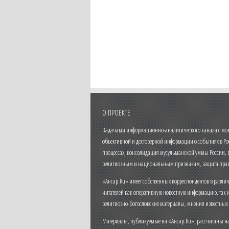
О ПРОЕКТЕ
Задачами информационно-аналитического канала с моме
объективной и достоверной информации о событиях в Ро
процессах, консолидация мусульманской уммы России,
религиозным и национальным признакам, защита прав
«Ансар.Ru» имеет собственных корреспондентов в разли
читателей как оперативную новостную информацию, так 
религиозно-богословские материалы, мнения известных
Материалы, публикуемые на «Ансар.Ru», рассчитаны на