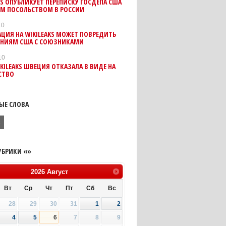
KS ОПУБЛИКУЕТ ПЕРЕПИСКУ ГОСДЕПА США
ИМ ПОСОЛЬСТВОМ В РОССИИ
10
ЦИЯ НА WIKILEAKS МОЖЕТ ПОВРЕДИТЬ
НИЯМ США С СОЮЗНИКАМИ
10
IKILEAKS ШВЕЦИЯ ОТКАЗАЛА В ВИДЕ НА
СТВО
ЫЕ СЛОВА
с
УБРИКИ «»
2026
Август
Вт
Ср
Чт
Пт
Сб
Вс
28
29
30
31
1
2
4
5
6
7
8
9