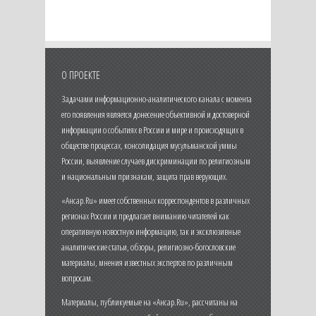
О ПРОЕКТЕ
Задачами информационно-аналитического канала с момента
его появления является донесение объективной и достоверной
информации о событиях в России и мире и происходящих в
обществе процессах, консолидация мусульманской уммы
России, выявление случаев дискриминации по религиозным
и национальным признакам, защита прав верующих.
«Ансар.Ru» имеет собственных корреспондентов в различных
регионах России и предлагает вниманию читателей как
оперативную новостную информацию, так и эксклюзивные
аналитические статьи, обзоры, религиозно-богословские
материалы, мнения известных экспертов по различным
вопросам.
Материалы, публикуемые на «Ансар.Ru», рассчитаны на