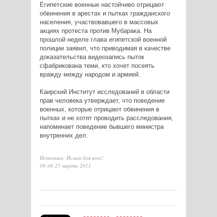
Египетские военные настойчиво отрицают
обвинения в арестах и пытках гражданского
населения, участвовавшего в массовых
акциях протеста против Мубарака. На
прошлой неделе глава египетской военной
полиции заявил, что приводимая в качестве
доказательства видеозапись пыток
сфабрикована теми, кто хочет посеять
вражду между народом и армией.
Каирский Институт исследований в области
прав человека утверждает, что поведение
военных, которые отрицают обвинения в
пытках и не хотят проводить расследования,
напоминает поведение бывшего министра
внутренних дел.
Источник: Ислам для всех!
09:46 25 марта 2011