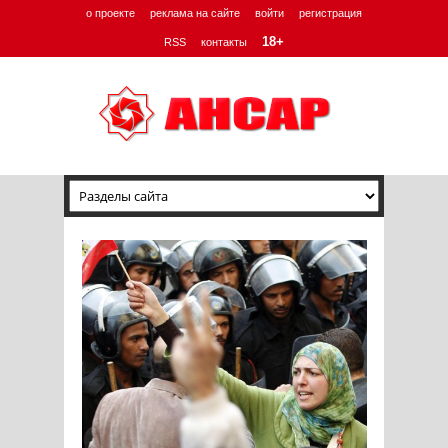
о проекте
реклама на сайте
войти
регистрация
18+
RSS
контакты