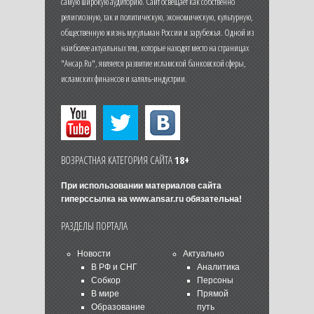
самую широкую аудиторию. Сайт освещает как собственно
религиозную, так и политическую, экономическую, культурную,
общественную жизнь мусульман России и зарубежья. Одной из
наиболее актуальных тем, которые находят место на страницах
"Ансар.Ru", является развитие исламской банковской сферы,
исламских финансов и халяль-индустрии.
ВОЗРАСТНАЯ КАТЕГОРИЯ САЙТА
18+
При использовании материалов сайта
гиперссылка на
www.ansar.ru
обязательна!
РАЗДЕЛЫ ПОРТАЛА
Новости
Актуально
В РФ и СНГ
Аналитика
Собкор
Персоны
В мире
Прямой
Образование
путь