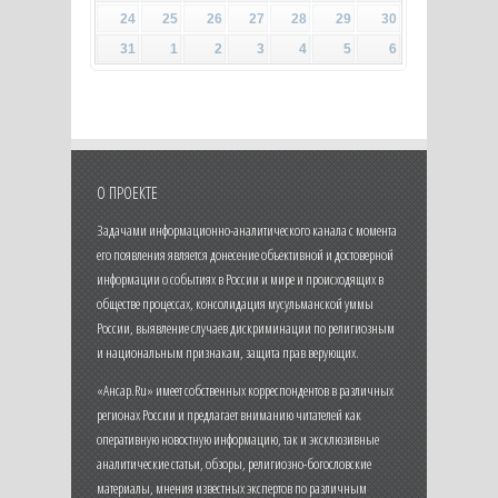
24
25
26
27
28
29
30
31
1
2
3
4
5
6
О ПРОЕКТЕ
Задачами информационно-аналитического канала с момента
его появления является донесение объективной и достоверной
информации о событиях в России и мире и происходящих в
обществе процессах, консолидация мусульманской уммы
России, выявление случаев дискриминации по религиозным
и национальным признакам, защита прав верующих.
«Ансар.Ru» имеет собственных корреспондентов в различных
регионах России и предлагает вниманию читателей как
оперативную новостную информацию, так и эксклюзивные
аналитические статьи, обзоры, религиозно-богословские
материалы, мнения известных экспертов по различным