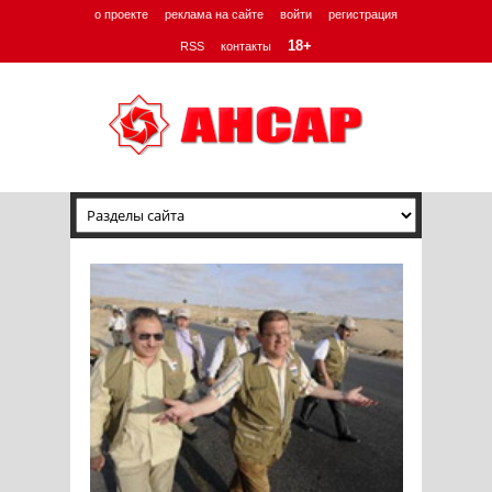
о проекте
реклама на сайте
войти
регистрация
18+
RSS
контакты