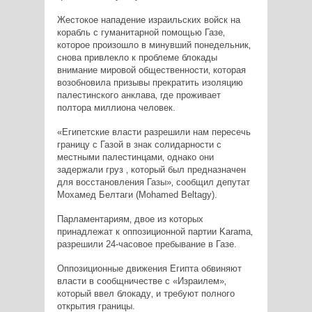
Жестокое нападение израильских войск на
корабль с гуманитарной помощью Газе‚
которое произошло в минувший понедельник‚
снова привлекло к проблеме блокады
внимание мировой общественности‚ которая
возобновила призывы прекратить изоляцию
палестинского анклава‚ где проживает
полтора миллиона человек.
«Египетские власти разрешили нам пересечь
границу с Газой в знак солидарности с
местными палестинцами‚ однако они
задержали груз ‚ который был предназначен
для восстановления Газы»‚ сообщил депутат
Мохамед Белтаги (Mohamed Beltagy).
Парламентариям‚ двое из которых
принадлежат к оппозиционной партии Karama‚
разрешили 24-часовое пребывание в Газе.
Оппозиционные движения Египта обвиняют
власти в сообщничестве с «Израилем»‚
который ввел блокаду‚ и требуют полного
открытия границы.