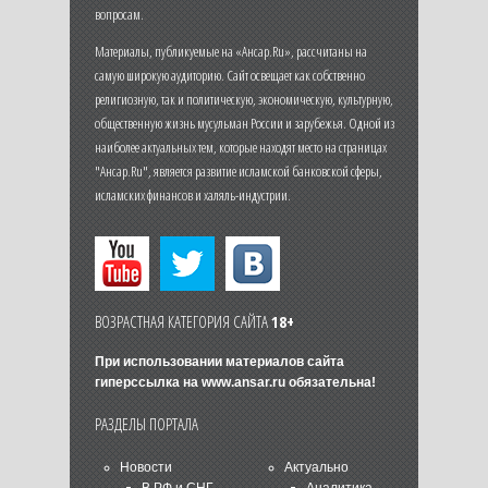
вопросам.
Материалы, публикуемые на «Ансар.Ru», рассчитаны на
самую широкую аудиторию. Сайт освещает как собственно
религиозную, так и политическую, экономическую, культурную,
общественную жизнь мусульман России и зарубежья. Одной из
наиболее актуальных тем, которые находят место на страницах
"Ансар.Ru", является развитие исламской банковской сферы,
исламских финансов и халяль-индустрии.
ВОЗРАСТНАЯ КАТЕГОРИЯ САЙТА
18+
При использовании материалов сайта
гиперссылка на
www.ansar.ru
обязательна!
РАЗДЕЛЫ ПОРТАЛА
Новости
Актуально
В РФ и СНГ
Аналитика