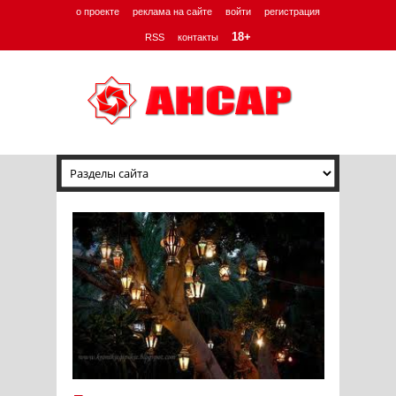
о проекте
реклама на сайте
войти
регистрация
18+
RSS
контакты