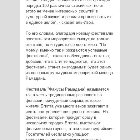
порядка 150 различных стихийных, но от
этого не менее интересных событий в
культурной жизни, и решили организовать их
в единое целое", - сказал аль-Изби.
По его словам, благодаря новому фестивалю
посетить эти мероприятия смогут не только
египтяне, но и туристы со всего мира. "По-
моему, именно так и рождаются успешные
фестивали", - сказал собеседник агентства,
добавив, что в Египте надеются, что этот
фестиваль станет ежегодным и будет одним
из основных культурных мероприятий месяца
Рамадана.
Фестиваль "Фанусы Рамадана" называется
так в честь традиционных разноцветных
фонарей причудливой формы, которые
жители Египта уже много веков зажигают в
честь наступления священного месяца. На
фестивале, который пройдет сразу в
нескольких городах Египта, выступают
фольклорные группы, в том числе суфийские.
Посетителей бесплатно угощают
традиционными египетскими закусками -