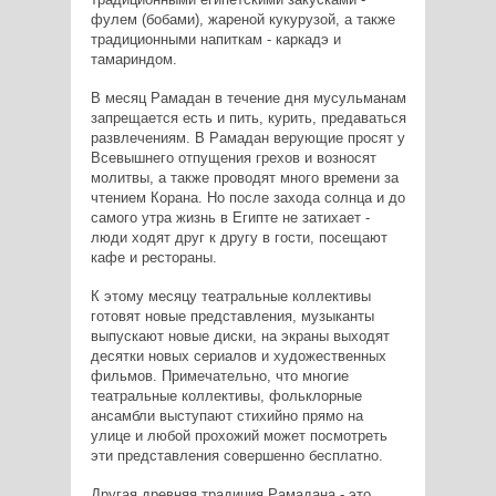
фулем (бобами), жареной кукурузой, а также
традиционными напиткам - каркадэ и
тамариндом.
В месяц Рамадан в течение дня мусульманам
запрещается есть и пить, курить, предаваться
развлечениям. В Рамадан верующие просят у
Всевышнего отпущения грехов и возносят
молитвы, а также проводят много времени за
чтением Корана. Но после захода солнца и до
самого утра жизнь в Египте не затихает -
люди ходят друг к другу в гости, посещают
кафе и рестораны.
К этому месяцу театральные коллективы
готовят новые представления, музыканты
выпускают новые диски, на экраны выходят
десятки новых сериалов и художественных
фильмов. Примечательно, что многие
театральные коллективы, фольклорные
ансамбли выступают стихийно прямо на
улице и любой прохожий может посмотреть
эти представления совершенно бесплатно.
Другая древняя традиция Рамадана - это