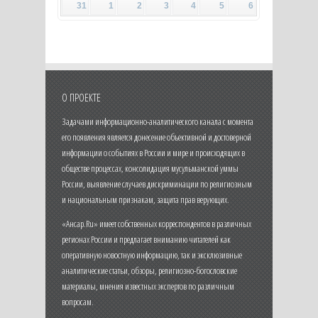
31
1
2
3
4
5
6
О ПРОЕКТЕ
Задачами информационно-аналитического канала с момента
его появления является донесение объективной и достоверной
информации о событиях в России и мире и происходящих в
обществе процессах, консолидация мусульманской уммы
России, выявление случаев дискриминации по религиозным
и национальным признакам, защита прав верующих.
«Ансар.Ru» имеет собственных корреспондентов в различных
регионах России и предлагает вниманию читателей как
оперативную новостную информацию, так и эксклюзивные
аналитические статьи, обзоры, религиозно-богословские
материалы, мнения известных экспертов по различным
вопросам.