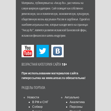
Материалы, публикуемые на «Ансар.Ru», рассчитаны на
самую широкую аудиторию. Сайт освещает как собственно
религиозную, так и политическую, экономическую, культурную,
общественную жизнь мусульман России и зарубежья. Одной из
наиболее актуальных тем, которые находят место на страницах
"Ансар.Ru", является развитие исламской банковской сферы,
исламских финансов и халяль-индустрии.
ВОЗРАСТНАЯ КАТЕГОРИЯ САЙТА
18+
При использовании материалов сайта
гиперссылка на
www.ansar.ru
обязательна!
РАЗДЕЛЫ ПОРТАЛА
Новости
Актуально
В РФ и СНГ
Аналитика
Собкор
Персоны