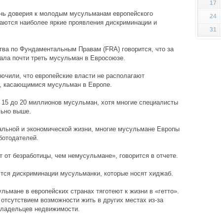
17
ень доверия к молодым мусульманам европейского
24
аются наиболее яркие проявления дискриминации и
31
тва по Фундаментальным Правам (FRA) говорится, что за
ала почти треть мусульман в Евросоюзе.
лючили, что европейские власти не располагают
 касающимися мусульман в Европе.
 15 до 20 миллионов мусульман, хотя многие специалисты
льно выше.
альной и экономической жизни, многие мусульмане Европы
ботодателей.
 от безработицы, чем немусульмане», говорится в отчете.
ются дискриминации мусульманки, которые носят хиджаб.
льмане в европейских странах тяготеют к жизни в «гетто».
 отсутствием возможности жить в других местах из-за
владельцев недвижимости.