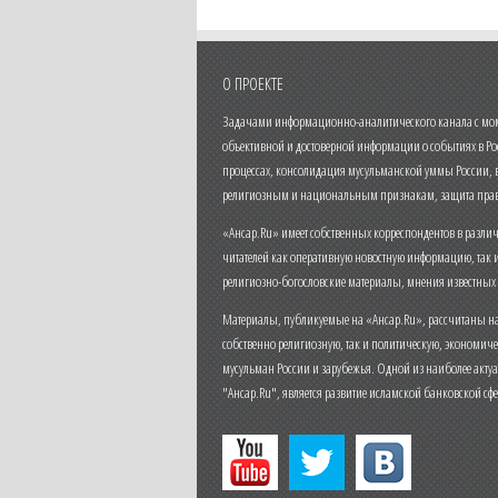
О ПРОЕКТЕ
Задачами информационно-аналитического канала с моме
объективной и достоверной информации о событиях в Ро
процессах, консолидация мусульманской уммы России,
религиозным и национальным признакам, защита прав
«Ансар.Ru» имеет собственных корреспондентов в разли
читателей как оперативную новостную информацию, так 
религиозно-богословские материалы, мнения известных
Материалы, публикуемые на «Ансар.Ru», рассчитаны на
собственно религиозную, так и политическую, экономич
мусульман России и зарубежья. Одной из наиболее актуа
"Ансар.Ru", является развитие исламской банковской сф