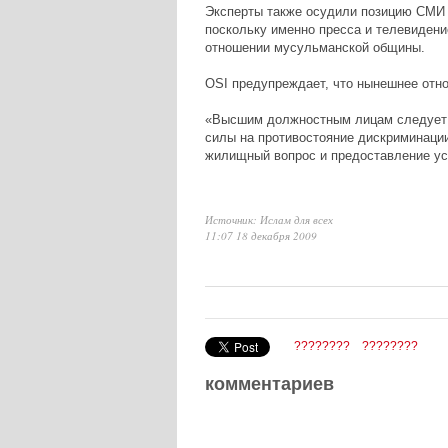
Эксперты также осудили позицию СМИ 
поскольку именно пресса и телевиден
отношении мусульманской общины.
OSI предупреждает, что нынешнее отно
«Высшим должностным лицам следует п
силы на противостояние дискриминации 
жилищный вопрос и предоставление ус
Источник: Ислам для всех
11:07 18 декабря 2009
????????
????????
комментариев