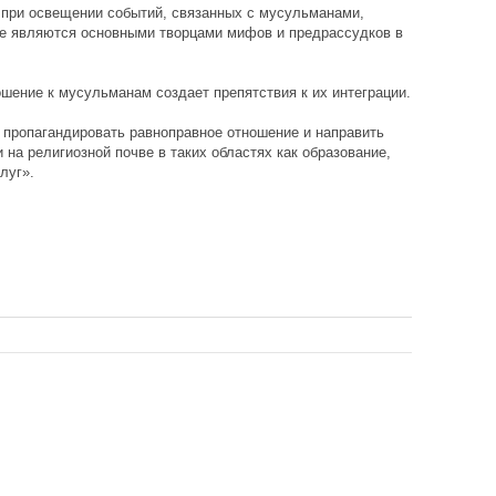
при освещении событий, связанных с мусульманами,
ие являются основными творцами мифов и предрассудков в
шение к мусульманам создает препятствия к их интеграции.
ропагандировать равноправное отношение и направить
на религиозной почве в таких областях как образование,
луг».