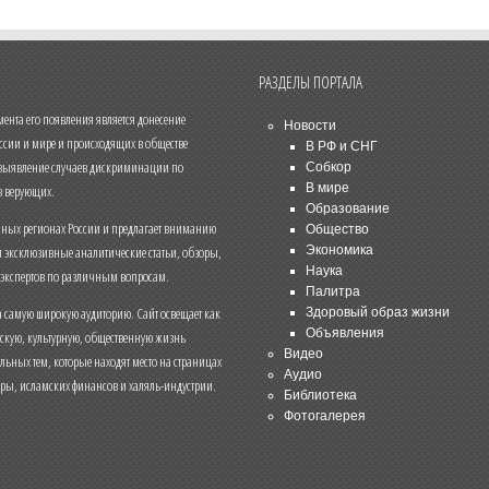
РАЗДЕЛЫ ПОРТАЛА
нта его появления является донесение
Новости
ссии и мире и происходящих в обществе
В РФ и СНГ
 выявление случаев дискриминации по
Собкор
В мире
 верующих.
Образование
чных регионах России и предлагает вниманию
Общество
и эксклюзивные аналитические статьи, обзоры,
Экономика
Наука
 экспертов по различным вопросам.
Палитра
 самую широкую аудиторию. Сайт освещает как
Здоровый образ жизни
Объявления
ескую, культурную, общественную жизнь
Видео
льных тем, которые находят место на страницах
Аудио
еры, исламских финансов и халяль-индустрии.
Библиотека
Фотогалерея