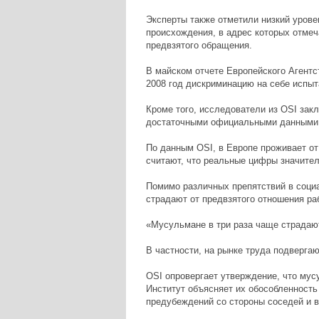
Эксперты также отметили низкий уров
происхождения, в адрес которых отмеч
предвзятого обращения.
В майском отчете Европейского Агентс
2008 год дискриминацию на себе испыт
Кроме того, исследователи из OSI зак
достаточными официальными данными,
По данным OSI, в Европе проживает от
считают, что реальные цифры значите
Помимо различных препятствий в соци
страдают от предвзятого отношения ра
«Мусульмане в три раза чаще страдают
В частности, на рынке труда подверга
OSI опровергает утверждение, что мусу
Институт объясняет их обособленность
предубеждений со стороны соседей и 