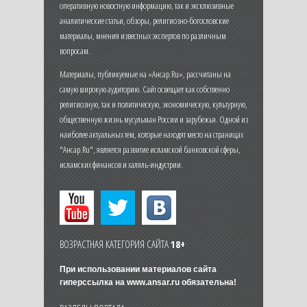
оперативную новостную информацию, так и эксклюзивные
аналитические статьи, обзоры, религиозно-богословские
материалы, мнения известных экспертов по различным
вопросам.
Материалы, публикуемые на «Ансар.Ru», рассчитаны на
самую широкую аудиторию. Сайт освещает как собственно
религиозную, так и политическую, экономическую, культурную,
общественную жизнь мусульман России и зарубежья. Одной из
наиболее актуальных тем, которые находят место на страницах
"Ансар.Ru", является развитие исламской банковской сферы,
исламских финансов и халяль-индустрии.
ВОЗРАСТНАЯ КАТЕГОРИЯ САЙТА
18+
При использовании материалов сайта
гиперссылка на
www.ansar.ru
обязательна!