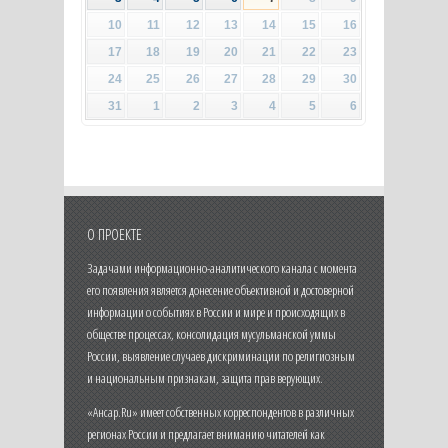
10
11
12
13
14
15
16
17
18
19
20
21
22
23
24
25
26
27
28
29
30
31
1
2
3
4
5
6
О ПРОЕКТЕ
Задачами информационно-аналитического канала с момента
его появления является донесение объективной и достоверной
информации о событиях в России и мире и происходящих в
обществе процессах, консолидация мусульманской уммы
России, выявление случаев дискриминации по религиозным
и национальным признакам, защита прав верующих.
«Ансар.Ru» имеет собственных корреспондентов в различных
регионах России и предлагает вниманию читателей как