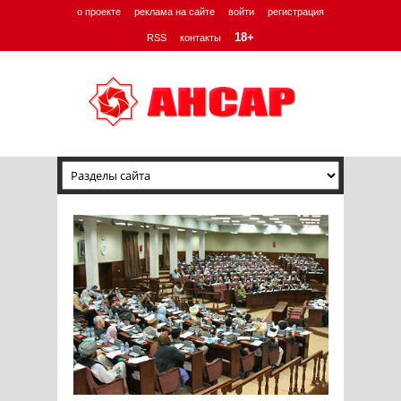
о проекте
реклама на сайте
войти
регистрация
18+
RSS
контакты