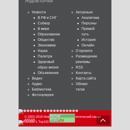
РАЗДЕЛЫ ПОРТАЛА
Новости
Актуально
В РФ и СНГ
Аналитика
Собкор
Персоны
В мире
Прямой
Образование
путь
Общество
История
Экономика
Онлайн
Наука
О проекте
Палитра
Размещение
Здоровый
рекламы
образ жизни
RSS
Объявления
Контакты
Видео
Карта сайта
Аудио
Облако
Библиотека
тегов
Фотогалерея
© 2003-2018 Информационно-аналитический канал
ANSAR