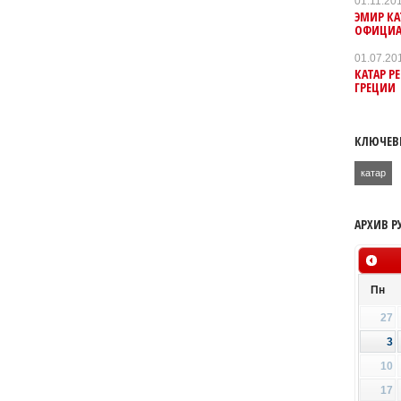
01.11.20
ЭМИР КА
ОФИЦИА
01.07.20
КАТАР Р
ГРЕЦИИ
КЛЮЧЕВ
катар
АРХИВ Р
Пн
27
3
10
17