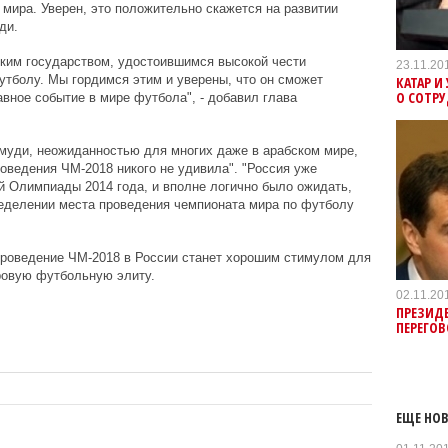
о мира. Уверен, это положительно скажется на развитии
ди.
ским государством, удостоившимся высокой чести
23.11.20
утболу. Мы гордимся этим и уверены, что он сможет
КАТАР 
О СОТРУ
авное событие в мире футбола", - добавил глава
муди, неожиданностью для многих даже в арабском мире,
роведения ЧМ-2018 никого не удивила". "Россия уже
й Олимпиады 2014 года, и вполне логично было ожидать,
ределении места проведения чемпионата мира по футболу
проведение ЧМ-2018 в России станет хорошим стимулом для
ровую футбольную элиту.
02.11.20
ПРЕЗИДЕ
ПЕРЕГО
ЕЩЕ НОВ