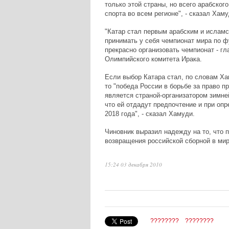
только этой страны, но всего арабског
спорта во всем регионе", - сказал Хаму
"Катар стал первым арабским и ислам
принимать у себя чемпионат мира по ф
прекрасно организовать чемпионат - гл
Олимпийского комитета Ирака.
Если выбор Катара стал, по словам Ха
то "победа России в борьбе за право п
является страной-организатором зимне
что ей отдадут предпочтение и при оп
2018 года", - сказал Хамуди.
Чиновник выразил надежду на то, что 
возвращения российской сборной в ми
15:24 03 декабря 2010
????????
????????