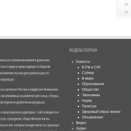
24
31
РАЗДЕЛЫ ПОРТАЛА
нта его появления является донесение
Новости
ссии и мире и происходящих в обществе
В РФ и СНГ
 выявление случаев дискриминации по
Собкор
В мире
 верующих.
Образование
чных регионах России и предлагает вниманию
Общество
и эксклюзивные аналитические статьи, обзоры,
Экономика
Наука
 экспертов по различным вопросам.
Палитра
 самую широкую аудиторию. Сайт освещает как
Здоровый образ жизни
Объявления
ескую, культурную, общественную жизнь
Видео
льных тем, которые находят место на страницах
Аудио