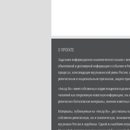
О ПРОЕКТЕ
Задачами информационно-аналитического канала с моме
объективной и достоверной информации о событиях в Ро
процессах, консолидация мусульманской уммы России,
религиозным и национальным признакам, защита прав
«Ансар.Ru» имеет собственных корреспондентов в разли
читателей как оперативную новостную информацию, так 
религиозно-богословские материалы, мнения известных
Материалы, публикуемые на «Ансар.Ru», рассчитаны на
собственно религиозную, так и политическую, экономич
мусульман России и зарубежья. Одной из наиболее актуа