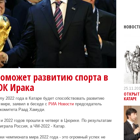
НОВОСТ
поможет развитию спорта в
ОК Ирака
25.11.20
ОТКРЫТ
КАТАРЕ
у 2022 года в Катаре будет способствовать развитию
 мире, заявил в беседе с
РИА Новости
председатель
 комитета Раад Хамуди.
и 2022 годов прошли в четверг в Цюрихе. По результатам
грала Россия, а ЧМ-2022 - Катар.
ки чемпионата мира 2022 года - это огромный успех не