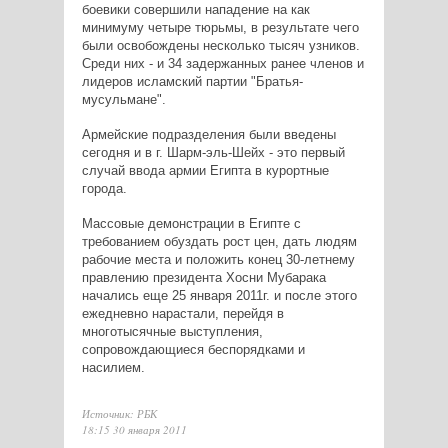
боевики совершили нападение на как
минимуму четыре тюрьмы, в результате чего
были освобождены несколько тысяч узников.
Среди них - и 34 задержанных ранее членов и
лидеров исламский партии "Братья-
мусульмане".
Армейские подразделения были введены
сегодня и в г. Шарм-эль-Шейх - это первый
случай ввода армии Египта в курортные
города.
Массовые демонстрации в Египте с
требованием обуздать рост цен, дать людям
рабочие места и положить конец 30-летнему
правлению президента Хосни Мубарака
начались еще 25 января 2011г. и после этого
ежедневно нарастали, перейдя в
многотысячные выступления,
сопровождающиеся беспорядками и
насилием.
Источник: РБК
18:15 30 января 2011