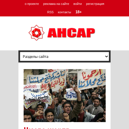
о проекте
реклама на сайте
войти
регистрация
18+
RSS
контакты