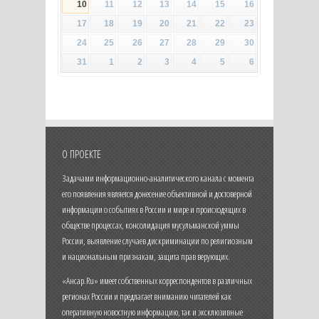
10
11
12
13
14
15
16
17
18
19
20
21
22
23
24
25
26
27
28
29
30
31
1
2
3
4
5
6
О ПРОЕКТЕ
Задачами информационно-аналитического канала с момента
его появления является донесение объективной и достоверной
информации о событиях в России и мире и происходящих в
обществе процессах, консолидация мусульманской уммы
России, выявление случаев дискриминации по религиозным
и национальным признакам, защита прав верующих.
«Ансар.Ru» имеет собственных корреспондентов в различных
регионах России и предлагает вниманию читателей как
оперативную новостную информацию, так и эксклюзивные