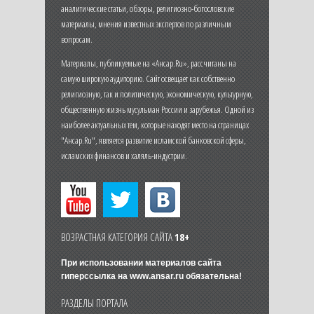
аналитические статьи, обзоры, религиозно-богословские
материалы, мнения известных экспертов по различным
вопросам.
Материалы, публикуемые на «Ансар.Ru», рассчитаны на
самую широкую аудиторию. Сайт освещает как собственно
религиозную, так и политическую, экономическую, культурную,
общественную жизнь мусульман России и зарубежья. Одной из
наиболее актуальных тем, которые находят место на страницах
"Ансар.Ru", является развитие исламской банковской сферы,
исламских финансов и халяль-индустрии.
ВОЗРАСТНАЯ КАТЕГОРИЯ САЙТА
18+
При использовании материалов сайта
гиперссылка на
www.ansar.ru
обязательна!
РАЗДЕЛЫ ПОРТАЛА