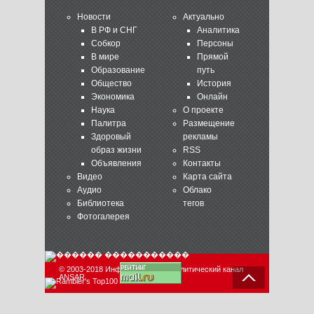
Новости
Актуально
В РФ и СНГ
Аналитика
Собкор
Персоны
В мире
Прямой
Образование
путь
Общество
История
Экономика
Онлайн
Наука
О проекте
Палитра
Размещение
Здоровый
рекламы
образ жизни
RSS
Объявления
Контакты
Видео
Карта сайта
Аудио
Облако
Библиотека
тегов
Фотогалерея
© 2003-2018 Информационно-аналитический канал
ANSAR