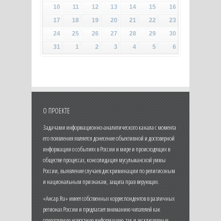
10
11
12
13
14
15
16
17
18
19
20
21
22
23
24
25
26
27
28
29
30
31
1
2
3
4
5
6
О ПРОЕКТЕ
Задачами информационно-аналитического канала с момента
его появления является донесение объективной и достоверной
информации о событиях в России и мире и происходящих в
обществе процессах, консолидация мусульманской уммы
России, выявление случаев дискриминации по религиозным
и национальным признакам, защита прав верующих.
«Ансар.Ru» имеет собственных корреспондентов в различных
регионах России и предлагает вниманию читателей как
оперативную новостную информацию, так и эксклюзивные