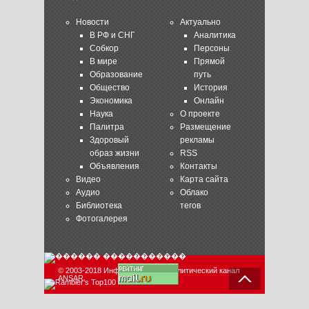
Новости
Актуально
В РФ и СНГ
Аналитика
Собкор
Персоны
В мире
Прямой
Образование
путь
Общество
История
Экономика
Онлайн
Наука
О проекте
Палитра
Размещение
Здоровый
рекламы
образ жизни
RSS
Объявления
Контакты
Видео
Карта сайта
Аудио
Облако
Библиотека
тегов
Фотогалерея
© 2003-2018 Информационно-аналитический канал
ANSAR