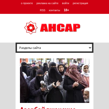
о проекте
реклама на сайте
войти
регистрация
18+
RSS
контакты