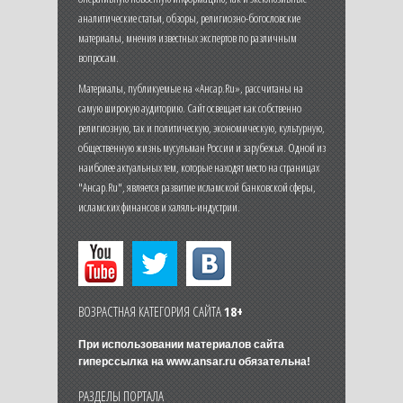
аналитические статьи, обзоры, религиозно-богословские
материалы, мнения известных экспертов по различным
вопросам.
Материалы, публикуемые на «Ансар.Ru», рассчитаны на
самую широкую аудиторию. Сайт освещает как собственно
религиозную, так и политическую, экономическую, культурную,
общественную жизнь мусульман России и зарубежья. Одной из
наиболее актуальных тем, которые находят место на страницах
"Ансар.Ru", является развитие исламской банковской сферы,
исламских финансов и халяль-индустрии.
ВОЗРАСТНАЯ КАТЕГОРИЯ САЙТА
18+
При использовании материалов сайта
гиперссылка на
www.ansar.ru
обязательна!
РАЗДЕЛЫ ПОРТАЛА