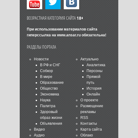
ВОЗРАСТНАЯ КАТЕГОРИЯ САЙТА
18+
При использовании материалов сайта
гиперссылка на
www.ansar.ru
обязательна!
РАЗДЕЛЫ ПОРТАЛА
Новости
Актуально
В РФ и СНГ
Аналитика
Собкор
Персоны
В мире
Прямой
Образование
путь
Общество
История
Экономика
Онлайн
Наука
О проекте
Палитра
Размещение
Здоровый
рекламы
образ жизни
RSS
Объявления
Контакты
Видео
Карта сайта
Аудио
Облако