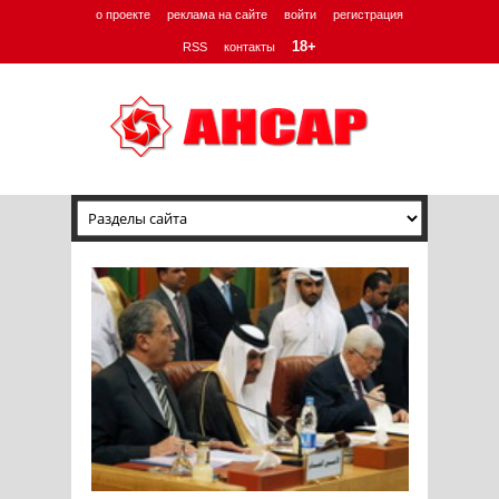
о проекте
реклама на сайте
войти
регистрация
18+
RSS
контакты