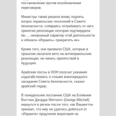
постановление против возобновления
переговоров.
Министры также решили вновь поднять
вопрос израильских поселений в Совете
безопасности, собираясь потребовать от него
принятия резолюции «которая подтвердила
бы … незаконный характер этой деятельности
и обязала «Израиль» прекратить ее».
Кроме того, они призвали США, которые в
прошлом налагали вето на антиизраильские
резолюции, не чинить препятствий в
будущем.
Арабские послы в ООН получат указания
ходатайствовать о созыве внеочередного
заседания Совета безопасности, сказал
арабский лидер.
В понедельник посланник США на Ближнем
Востоке Джордж Митчелл (George Mitchell)
вернулся в регион после того, как Вашингтон
признал, что ему не удалось добиться от
«Израиля» продления моратория на