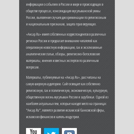
информации о событиях в России и мире и происходящих в
обществе процессах, консолидация мусульманской уммы
России, выявление случаев дискриминации по религиозным
и национальным признакам, защита прав верующих.
«Ансар.Ru» имеет собственных корреспондентов в различных
регионах России и предлагает вниманию читателей как
оперативную новостную информацию, так и эксклюзивные
аналитические статьи, обзоры, религиозно-богословские
материалы, мнения известных экспертов по различным
вопросам.
Материалы, публикуемые на «Ансар.Ru», рассчитаны на
самую широкую аудиторию. Сайт освещает как собственно
религиозную, так и политическую, экономическую, культурную,
общественную жизнь мусульман России и зарубежья. Одной из
наиболее актуальных тем, которые находят место на страницах
"Ансар.Ru", является развитие исламской банковской сферы,
исламских финансов и халяль-индустрии.