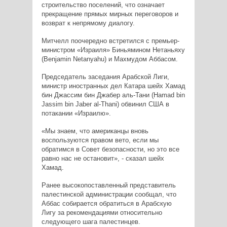
строительство поселений, что означает
прекращение прямых мирных переговоров и
возврат к непрямому диалогу.
Митчелл поочередно встретился с премьер-
министром «Израиля» Биньямином Нетаньяху
(Benjamin Netanyahu) и Махмудом Аббасом.
Председатель заседания Арабской Лиги,
министр иностранных дел Катара шейх Хамад
бин Джассим бин Джабер аль-Тани (Hamad bin
Jassim bin Jaber al-Thani) обвинил США в
потакании «Израилю».
«Мы знаем, что американцы вновь
воспользуются правом вето, если мы
обратимся в Совет безопасности, но это все
равно нас не остановит», - сказал шейх
Хамад.
Ранее высокопоставленный представитель
палестинской администрации сообщал, что
Аббас собирается обратиться в Арабскую
Лигу за рекомендациями относительно
следующего шага палестинцев.