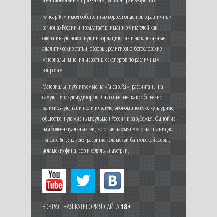
«Ансар.Ru» имеет собственных корреспондентов в различных
регионах России и предлагает вниманию читателей как
оперативную новостную информацию, так и эксклюзивные
аналитические статьи, обзоры, религиозно-богословские
материалы, мнения известных экспертов по различным
вопросам.
Материалы, публикуемые на «Ансар.Ru», рассчитаны на
самую широкую аудиторию. Сайт освещает как собственно
религиозную, так и политическую, экономическую, культурную,
общественную жизнь мусульман России и зарубежья. Одной из
наиболее актуальных тем, которые находят место на страницах
"Ансар.Ru", является развитие исламской банковской сферы,
исламских финансов и халяль-индустрии.
ВОЗРАСТНАЯ КАТЕГОРИЯ САЙТА
18+