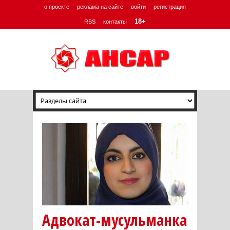
о проекте
реклама на сайте
войти
регистрация
18+
RSS
контакты
Адвокат-мусульманка