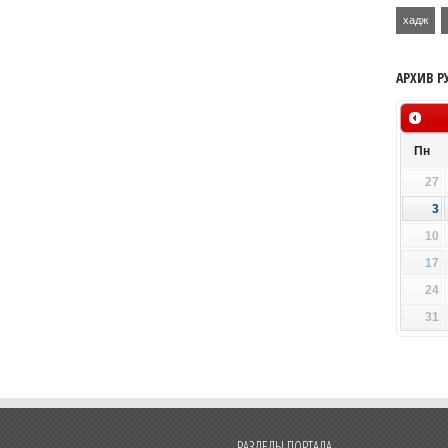
хадж
АРХИВ Р
Пн
27
3
10
17
24
31
РАЗДЕЛЫ ПОРТАЛА