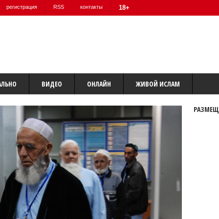
регистрация
RSS
контакты
18+
АЛЬНО
ВИДЕО
ОНЛАЙН
ЖИВОЙ ИСЛАМ
РАЗМЕЩ