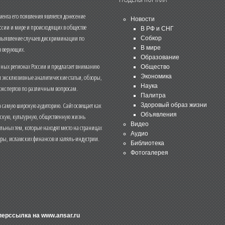
нта его появления является донесение
Новости
ссии и мире и происходящих в обществе
В РФ и СНГ
 выявление случаев дискриминации по
Собкор
В мире
 верующих.
Образование
чных регионах России и предлагает вниманию
Общество
и эксклюзивные аналитические статьи, обзоры,
Экономика
Наука
 экспертов по различным вопросам.
Палитра
 самую широкую аудиторию. Сайт освещает как
Здоровый образ жизни
Объявления
ескую, культурную, общественную жизнь
Видео
льных тем, которые находят место на страницах
Аудио
еры, исламских финансов и халяль-индустрии.
Библиотека
Фотогалерея
иперссылка на
www.ansar.ru