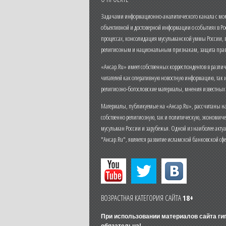
Задачами информационно-аналитического канала с моме
объективной и достоверной информации о событиях в Ро
процессах, консолидация мусульманской уммы России,
религиозным и национальным признакам, защита прав
«Ансар.Ru» имеет собственных корреспондентов в разли
читателей как оперативную новостную информацию, так 
религиозно-богословские материалы, мнения известных
Материалы, публикуемые на «Ансар.Ru», рассчитаны на
собственно религиозную, так и политическую, экономич
мусульман России и зарубежья. Одной из наиболее актуа
"Ансар.Ru", является развитие исламской банковской сф
ВОЗРАСТНАЯ КАТЕГОРИЯ САЙТА
18+
При использовании материалов сайта г
обязательна!