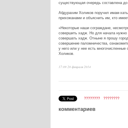
существующая очередь составлена до 
Абдурахим Холиков поручил имам-хаты
прихожанами и объяснить им, кто имее
«Некоторые наши сограждане, несмотря
совершить хадж. Но для начала нужно 
совершать хадж. Отныне я прошу горо
совершение паломничества, ознакомит
у него или у нее есть многочисленные 
Холиков.
17:09 28 февраля 2014
????????
????????
комментариев