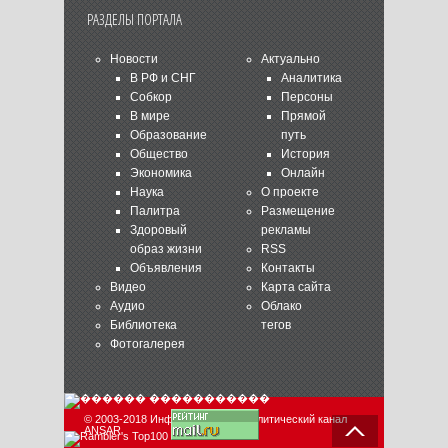
РАЗДЕЛЫ ПОРТАЛА
Новости
Актуально
В РФ и СНГ
Аналитика
Собкор
Персоны
В мире
Прямой
Образование
путь
Общество
История
Экономика
Онлайн
Наука
О проекте
Палитра
Размещение
Здоровый
рекламы
образ жизни
RSS
Объявления
Контакты
Видео
Карта сайта
Аудио
Облако
Библиотека
тегов
Фотогалерея
© 2003-2018 Информационно-аналитический канал
ANSAR