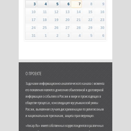
3
4
5
6
7
8
9
10
11
12
13
14
15
16
17
18
19
20
21
22
23
24
25
26
27
28
29
30
31
1
2
3
4
5
6
О ПРОЕКТЕ
Задачами информационно-аналитического канала с момента
его появления является донесение объективной и достоверной
информации о событиях в России и мире и происходящих в
обществе процессах, консолидация мусульманской уммы
России, выявление случаев дискриминации по религиозным
и национальным признакам, защита прав верующих.
«Ансар.Ru» имеет собственных корреспондентов в различных