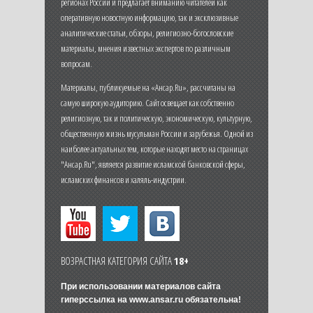
регионах России и предлагает вниманию читателей как
оперативную новостную информацию, так и эксклюзивные
аналитические статьи, обзоры, религиозно-богословские
материалы, мнения известных экспертов по различным
вопросам.
Материалы, публикуемые на «Ансар.Ru», рассчитаны на
самую широкую аудиторию. Сайт освещает как собственно
религиозную, так и политическую, экономическую, культурную,
общественную жизнь мусульман России и зарубежья. Одной из
наиболее актуальных тем, которые находят место на страницах
"Ансар.Ru", является развитие исламской банковской сферы,
исламских финансов и халяль-индустрии.
ВОЗРАСТНАЯ КАТЕГОРИЯ САЙТА
18+
При использовании материалов сайта
гиперссылка на
www.ansar.ru
обязательна!