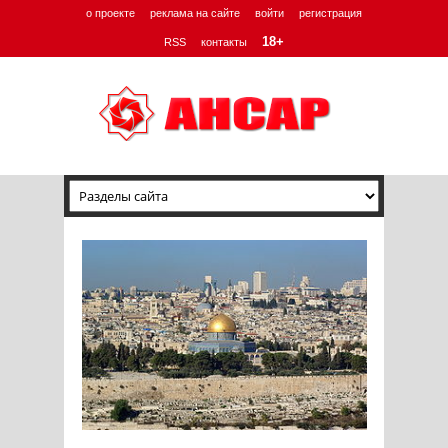
о проекте
реклама на сайте
войти
регистрация
18+
RSS
контакты