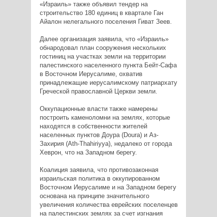
«Израиль» также объявил тендер на
строительство 180 единиц в квартале Ган
Айалон нелегального поселения Гиват Зеев.
Далее организация заявила, что «Израиль»
обнародовал план сооружения нескольких
гостиниц на участках земли на территории
палестинского населенного пункта Бейт-Сафа
в Восточном Иерусалиме, охватив
принадлежащие иерусалимскому патриархату
Греческой православной Церкви земли.
Оккупационные власти также намерены
построить каменоломни на землях, которые
находятся в собственности жителей
населенных пунктов Доура (Doura) и Аз-
Захирия (Ath-Thahiriyya), недалеко от города
Хеврон, что на Западном берегу.
Коалиция заявила, что противозаконная
израильская политика в оккупированном
Восточном Иерусалиме и на Западном берегу
основана на принципе значительного
увеличения количества еврейских поселенцев
на палестинских землях за счет изгнания