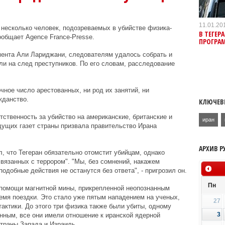
11.01.20
 несколько человек, подозреваемых в убийстве физика-
В ТЕГЕР
бщает Agence France-Presse.
ПРОГРА
мента Али Лариджани, следователям удалось собрать и
ли на след преступников. По его словам, расследование
очное число арестованных, ни род их занятий, ни
жданство.
КЛЮЧЕВ
тственность за убийство на американские, британские и
иран
дущих газет страны призвала правительство Ирана
АРХИВ Р
, что Тегеран обязательно отомстит убийцам, однако
связанных с террором". "Мы, без сомнений, накажем
одобные действия не останутся без ответа", - пригрозил он.
Пн
 помощи магнитной мины, прикрепленной неопознанным
емя поездки. Это стало уже пятым нападением на ученых,
27
актики. До этого три физика также были убиты, одному
3
нным, все они имели отношение к иранской ядерной
страны Запада и Израиль.