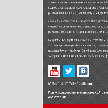
объективной и достоверной информации о событиях в Ро
процессах, консолидация мусульманской уммы России,
религиозным и национальным признакам, защита прав
«Ансар.Ru» имеет собственных корреспондентов в разли
читателей как оперативную новостную информацию, так 
религиозно-богословские материалы, мнения известных
Материалы, публикуемые на «Ансар.Ru», рассчитаны на
собственно религиозную, так и политическую, экономич
мусульман России и зарубежья. Одной из наиболее актуа
"Ансар.Ru", является развитие исламской банковской сф
ВОЗРАСТНАЯ КАТЕГОРИЯ САЙТА
18+
При использовании материалов сайта г
обязательна!