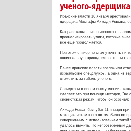
ученого-ядерщика
Иранские власти 16 января арестовали
ядерщика Мостафы Ахмади Рошана, соо
Как рассказал спикер иранского парла
проанализировать улики, которые выве
все еще продолжается.
При этом спикер не стал уточнять ни т
национальную принадлежность, ни гра
Ранее иранские власти возложили отве
израильские спецслужбы, а одна из ве
отомстить за гибель ученого.
Лариджани в своем выступлении сказал
сделает это при помощи методов, "не 
сионистский режим, чтобы он осознал: п
Ахмади Рошан был убит 11 января при
мотоциклистом к его автомобилю во вр
совершенным с использованием такой т
удалось выжить. По непроверенным да
программе, которая сильно беспокоит 