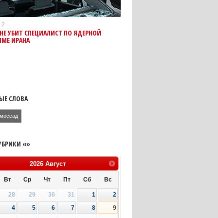
12
АНЕ УБИТ СПЕЦИАЛИСТ ПО ЯДЕРНОЙ
ММЕ ИРАНА
ЫЕ СЛОВА
моссад
УБРИКИ «»
2026
Август
Вт
Ср
Чт
Пт
Сб
Вс
28
29
30
31
1
2
4
5
6
7
8
9