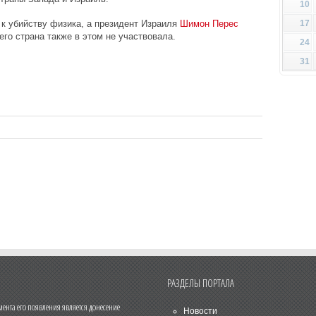
10
17
к убийству физика, а президент Израиля
Шимон Перес
 его страна также в этом не участвовала.
24
31
РАЗДЕЛЫ ПОРТАЛА
нта его появления является донесение
Новости