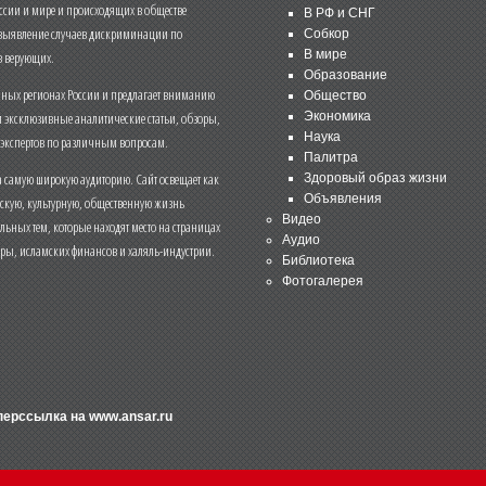
ссии и мире и происходящих в обществе
В РФ и СНГ
 выявление случаев дискриминации по
Собкор
В мире
 верующих.
Образование
чных регионах России и предлагает вниманию
Общество
и эксклюзивные аналитические статьи, обзоры,
Экономика
Наука
 экспертов по различным вопросам.
Палитра
 самую широкую аудиторию. Сайт освещает как
Здоровый образ жизни
Объявления
ескую, культурную, общественную жизнь
Видео
льных тем, которые находят место на страницах
Аудио
еры, исламских финансов и халяль-индустрии.
Библиотека
Фотогалерея
иперссылка на
www.ansar.ru