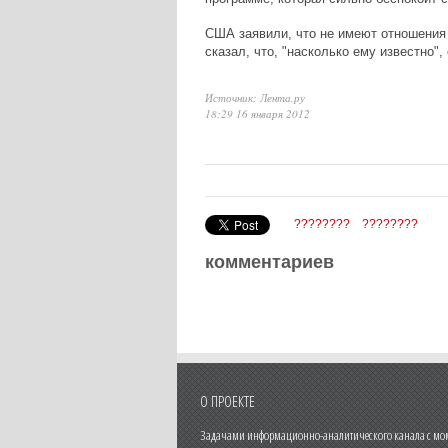
США заявили, что не имеют отношения 
сказал, что, "насколько ему известно",
Источник: Лента.ру
18:29 16 января 2012
????????
????????
комментариев
О ПРОЕКТЕ
Задачами информационно-аналитического канала с моме