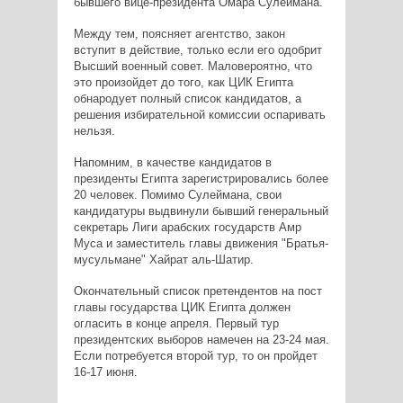
бывшего вице-президента Омара Сулеймана.
Между тем, поясняет агентство, закон
вступит в действие, только если его одобрит
Высший военный совет. Маловероятно, что
это произойдет до того, как ЦИК Египта
обнародует полный список кандидатов, а
решения избирательной комиссии оспаривать
нельзя.
Напомним, в качестве кандидатов в
президенты Египта зарегистрировались более
20 человек. Помимо Сулеймана, свои
кандидатуры выдвинули бывший генеральный
секретарь Лиги арабских государств Амр
Муса и заместитель главы движения "Братья-
мусульмане" Хайрат аль-Шатир.
Окончательный список претендентов на пост
главы государства ЦИК Египта должен
огласить в конце апреля. Первый тур
президентских выборов намечен на 23-24 мая.
Если потребуется второй тур, то он пройдет
16-17 июня.