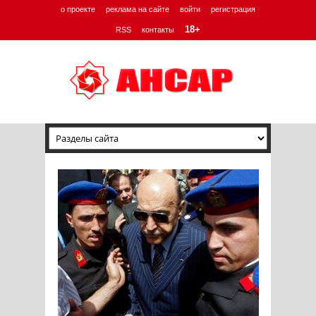
о проекте
реклама на сайте
войти
регистрация
18+
RSS
контакты