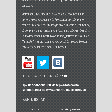
материалы, мнения известных экспертов по различным
вопросам.
Материалы, публикуемые на «Ансар.Ru», рассчитаны на
самую широкую аудиторию. Сайт освещает как собственно
религиозную, так и политическую, экономическую, культурную,
общественную жизнь мусульман России и зарубежья. Одной из
наиболее актуальных тем, которые находят место на страницах
"Ансар.Ru", является развитие исламской банковской сферы,
исламских финансов и халяль-индустрии.
ВОЗРАСТНАЯ КАТЕГОРИЯ САЙТА
18+
При использовании материалов сайта
гиперссылка на
www.ansar.ru
обязательна!
РАЗДЕЛЫ ПОРТАЛА
Новости
Актуально