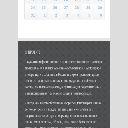
24
25
26
27
28
29
30
31
1
2
3
4
5
6
О ПРОЕКТЕ
Задачами информационно-аналитического канала с момента
его появления является донесение объективной и достоверной
информации о событиях в России и мире и происходящих в
обществе процессах, консолидация мусульманской уммы
России, выявление случаев дискриминации по религиозным
и национальным признакам, защита прав верующих.
«Ансар.Ru» имеет собственных корреспондентов в различных
регионах России и предлагает вниманию читателей как
оперативную новостную информацию, так и эксклюзивные
аналитические статьи, обзоры, религиозно-богословские