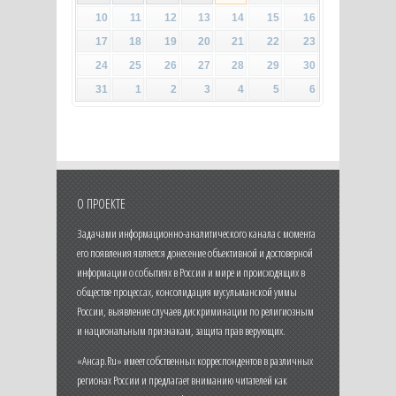
10
11
12
13
14
15
16
17
18
19
20
21
22
23
24
25
26
27
28
29
30
31
1
2
3
4
5
6
О ПРОЕКТЕ
Задачами информационно-аналитического канала с момента
его появления является донесение объективной и достоверной
информации о событиях в России и мире и происходящих в
обществе процессах, консолидация мусульманской уммы
России, выявление случаев дискриминации по религиозным
и национальным признакам, защита прав верующих.
«Ансар.Ru» имеет собственных корреспондентов в различных
регионах России и предлагает вниманию читателей как