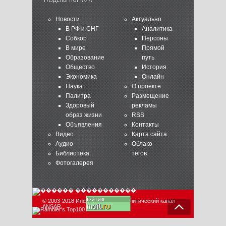
Новости
Актуально
В РФ и СНГ
Аналитика
Собкор
Персоны
В мире
Прямой
Образование
путь
Общество
История
Экономика
Онлайн
Наука
О проекте
Палитра
Размещение
Здоровый
рекламы
образ жизни
RSS
Объявления
Контакты
Видео
Карта сайта
Аудио
Облако
Библиотека
тегов
Фотогалерея
© 2003-2018 Информационно-аналитический канал
ANSAR