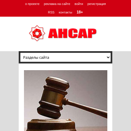
о проекте
реклама на сайте
войти
регистрация
18+
RSS
контакты