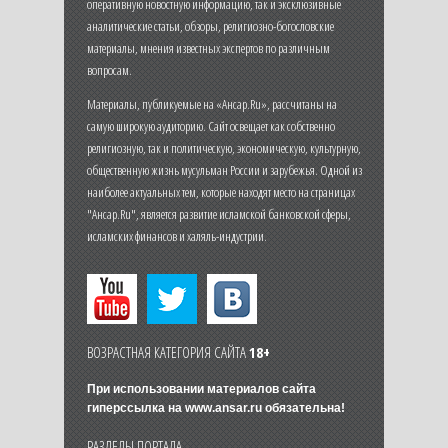
оперативную новостную информацию, так и эксклюзивные
аналитические статьи, обзоры, религиозно-богословские
материалы, мнения известных экспертов по различным
вопросам.
Материалы, публикуемые на «Ансар.Ru», рассчитаны на
самую широкую аудиторию. Сайт освещает как собственно
религиозную, так и политическую, экономическую, культурную,
общественную жизнь мусульман России и зарубежья. Одной из
наиболее актуальных тем, которые находят место на страницах
"Ансар.Ru", является развитие исламской банковской сферы,
исламских финансов и халяль-индустрии.
ВОЗРАСТНАЯ КАТЕГОРИЯ САЙТА
18+
При использовании материалов сайта
гиперссылка на
www.ansar.ru
обязательна!
РАЗДЕЛЫ ПОРТАЛА