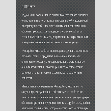
О ПРОЕКТЕ
Задачами информационно-аналитического канала с момента
его появления является донесение объективной и достоверной
информации о событиях в России и мире и происходящих в
обществе процессах, консолидация мусульманской уммы
России, выявление случаев дискриминации по религиозным
и национальным признакам, защита прав верующих.
«Ансар.Ru» имеет собственных корреспондентов в различных
регионах России и предлагает вниманию читателей как
оперативную новостную информацию, так и эксклюзивные
аналитические статьи, обзоры, религиозно-богословские
материалы, мнения известных экспертов по различным
вопросам.
Материалы, публикуемые на «Ансар.Ru», рассчитаны на
самую широкую аудиторию. Сайт освещает как собственно
религиозную, так и политическую, экономическую, культурную,
общественную жизнь мусульман России и зарубежья. Одной из
наиболее актуальных тем, которые находят место на страницах