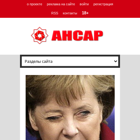
о проекте
реклама на сайте
войти
регистрация
18+
RSS
контакты