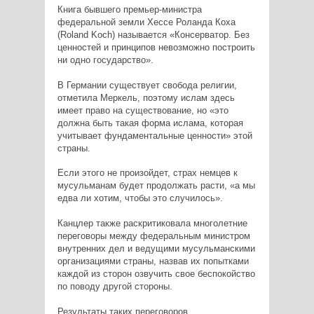
Книга бывшего премьер-министра
федеральной земли Хессе Роланда Коха
(Roland Koch) называется «Консерватор. Без
ценностей и принципов невозможно построить
ни одно государство».
В Германии существует свобода религии,
отметила Меркель, поэтому ислам здесь
имеет право на существование, но «это
должна быть такая форма ислама, которая
учитывает фундаментальные ценности» этой
страны.
Если этого не произойдет, страх немцев к
мусульманам будет продолжать расти, «а мы
едва ли хотим, чтобы это случилось».
Канцлер также раскритиковала многолетние
переговоры между федеральным министром
внутренних дел и ведущими мусульманскими
организациями страны, назвав их попытками
каждой из сторон озвучить свое беспокойство
по поводу другой стороны.
Результаты таких переговоров