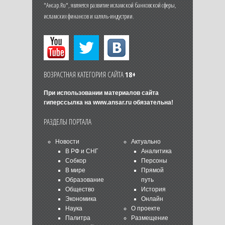
"Ансар.Ru", является развитие исламской банковской сферы,
исламских финансов и халяль-индустрии.
ВОЗРАСТНАЯ КАТЕГОРИЯ САЙТА
18+
При использовании материалов сайта
гиперссылка на
www.ansar.ru
обязательна!
РАЗДЕЛЫ ПОРТАЛА
Новости
Актуально
В РФ и СНГ
Аналитика
Собкор
Персоны
В мире
Прямой
Образование
путь
Общество
История
Экономика
Онлайн
Наука
О проекте
Палитра
Размещение