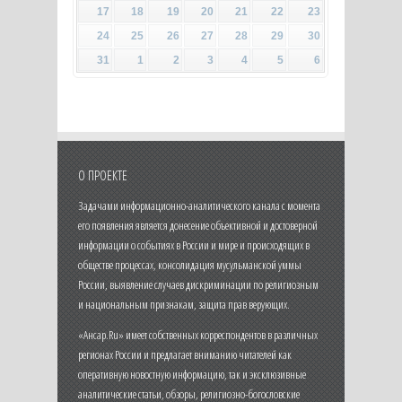
17
18
19
20
21
22
23
24
25
26
27
28
29
30
31
1
2
3
4
5
6
О ПРОЕКТЕ
Задачами информационно-аналитического канала с момента
его появления является донесение объективной и достоверной
информации о событиях в России и мире и происходящих в
обществе процессах, консолидация мусульманской уммы
России, выявление случаев дискриминации по религиозным
и национальным признакам, защита прав верующих.
«Ансар.Ru» имеет собственных корреспондентов в различных
регионах России и предлагает вниманию читателей как
оперативную новостную информацию, так и эксклюзивные
аналитические статьи, обзоры, религиозно-богословские