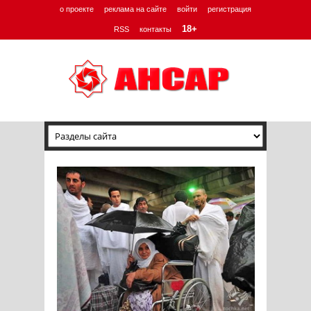
о проекте
реклама на сайте
войти
регистрация
18+
RSS
контакты