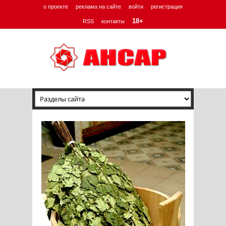
о проекте
реклама на сайте
войти
регистрация
18+
RSS
контакты