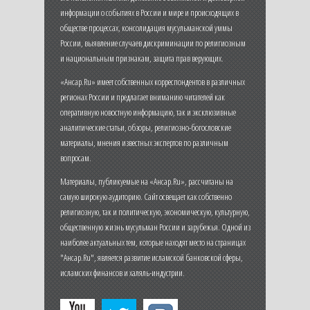
информации о событиях в России и мире и происходящих в
обществе процессах, консолидация мусульманской уммы
России, выявление случаев дискриминации по религиозным
и национальным признакам, защита прав верующих.
«Ансар.Ru» имеет собственных корреспондентов в различных
регионах России и предлагает вниманию читателей как
оперативную новостную информацию, так и эксклюзивные
аналитические статьи, обзоры, религиозно-богословские
материалы, мнения известных экспертов по различным
вопросам.
Материалы, публикуемые на «Ансар.Ru», рассчитаны на
самую широкую аудиторию. Сайт освещает как собственно
религиозную, так и политическую, экономическую, культурную,
общественную жизнь мусульман России и зарубежья. Одной из
наиболее актуальных тем, которые находят место на страницах
"Ансар.Ru", является развитие исламской банковской сферы,
исламских финансов и халяль-индустрии.