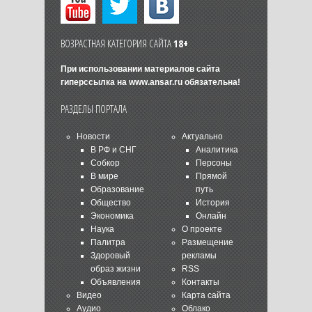
ВОЗРАСТНАЯ КАТЕГОРИЯ САЙТА
18+
При использовании материалов сайта
гиперссылка на
www.ansar.ru
обязательна!
РАЗДЕЛЫ ПОРТАЛА
Новости
Актуально
В РФ и СНГ
Аналитика
Собкор
Персоны
В мире
Прямой
Образование
путь
Общество
История
Экономика
Онлайн
Наука
О проекте
Палитра
Размещение
Здоровый
рекламы
образ жизни
RSS
Объявления
Контакты
Видео
Карта сайта
Аудио
Облако