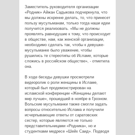
Заместитель руководителя организации
«Родник» Айжан Садыкова подчеркнула, что
мы должны искренне делать, то, что принесет
пользу мусульманам, только тогда наши идеи
получится реализовать. «Мы не должны
проявлять равнодушие к тому, что происходит
в обществе, нам, как женской организации,
необходимо сделать так, чтобы к девушке-
мусульманке было уважение, чтобы
рушились те стереотипы об Исламе, которые
сложись в российском обществе», - отметила
она.
В ходе беседы девушки просмотрели
видеоролик о роли женщины в Исламе,
который был продемонстрирован на
исламской конференции «Женщины делают
мир лучше», прошедшей в ноябре в Грозном.
Вольские мусульманки также смогли задать
вопросы относительно Ислама и получили
исчерпывающие ответы от саратовских
сестер, которые являются не только
представительницами «Родника», но и
студентками медресе «Шейх Саид». Подводя