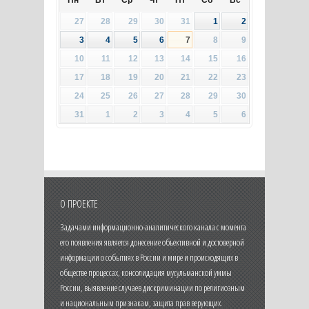
Пн
Вт
Ср
Чт
Пт
Сб
Вс
27
28
29
30
31
1
2
3
4
5
6
7
8
9
10
11
12
13
14
15
16
17
18
19
20
21
22
23
24
25
26
27
28
29
30
31
1
2
3
4
5
6
О ПРОЕКТЕ
Задачами информационно-аналитического канала с момента
его появления является донесение объективной и достоверной
информации о событиях в России и мире и происходящих в
обществе процессах, консолидация мусульманской уммы
России, выявление случаев дискриминации по религиозным
и национальным признакам, защита прав верующих.