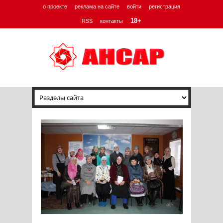
о проекте
реклама на сайте
войти
регистрация
18+
RSS
контакты