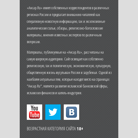
«Ансар.Ru» имеет собственных корреспондентов в различных
регионах России и предлагает вниманию читателей как
оперативную новостную информацию, так и эксклюзивные
аналитические статьи, обзоры, религиозно-богословские
материалы, мнения известных экспертов по различным
вопросам.
Материалы, публикуемые на «Ансар.Ru», рассчитаны на
самую широкую аудиторию. Сайт освещает как собственно
религиозную, так и политическую, экономическую, культурную,
общественную жизнь мусульман России и зарубежья. Одной из
наиболее актуальных тем, которые находят место на страницах
"Ансар.Ru", является развитие исламской банковской сферы,
исламских финансов и халяль-индустрии.
ВОЗРАСТНАЯ КАТЕГОРИЯ САЙТА
18+