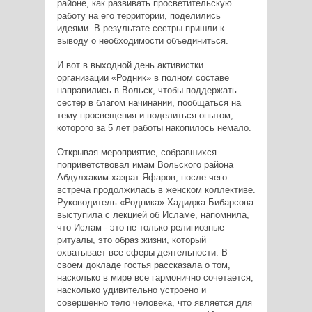
районе, как развивать просветительскую
работу на его территории, поделились
идеями. В результате сестры пришли к
выводу о необходимости объединиться.
И вот в выходной день активистки
организации «Родник» в полном составе
направились в Вольск, чтобы поддержать
сестер в благом начинании, пообщаться на
тему просвещения и поделиться опытом,
которого за 5 лет работы накопилось немало.
Открывая мероприятие, собравшихся
поприветствовал имам Вольского района
Абдулхаким-хазрат Яфаров, после чего
встреча продолжилась в женском коллективе.
Руководитель «Родника» Хадиджа Бибарсова
выступила с лекцией об Исламе, напомнила,
что Ислам - это не только религиозные
ритуалы, это образ жизни, который
охватывает все сферы деятельности. В
своем докладе гостья рассказала о том,
насколько в мире все гармонично сочетается,
насколько удивительно устроено и
совершенно тело человека, что является для