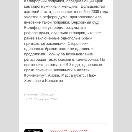
Калифорнии поправки, определяющий брак
как союз мужчины и женщины. Большинство
жителей штата, принявших в ноябре 2008 года
участие в референдуме, проголосовали за
внесение такой поправки. Верховный суд
Калифорнии утвердил результаты
референдума, отдельно оговорив, что все
ранее заключенные однополые браки
признаются законными. Сторонники
однополых браков также не сдались и
продолжили борьбу за возобновление
регистрации таких союзов в Калифорнии. По
состоянию на август 2010 года, однополые
браки признаны законными в штатах
Коннектикут, Айова, Массачусетс, Нью-
Хэмпшир и Вашингтон.
Источник: Лента.ру
17:55 13 августа 2010
????????
????????