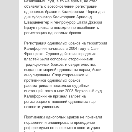
незаконным, суд, в то же время, не стал
объявлять о возобновлении регистрации
однополых браков в Калифорнии. Через два
дня губернатор Калифорнии Арнольд
Шварценеггер и генпрокурор штата Джерри
Браун призвали немедленно возобновить
регистрацию однополых браков.
Регистрация однополых браков на территории
Калифорнии началась в 2004 году в Сан-
Франциско. Однако действия городских
властей были оспорены сторонниками
традиционных браков, и свидетельства,
выданные мэрией однополым парам, были
аннулированы. Спор сторонников и
противников однополых браков
рассматривали несколько судебных
инстанций, пока в мае 2008 Верховный суд
Калифорнии не признал запрет на
регистрацию отношений однополых пар
неконституционным.
Противники однополых браков не признали
поражения и инициировали проведение
референдума по внесению в конституцию