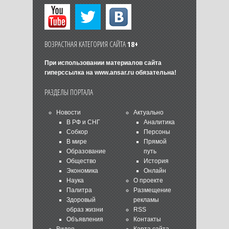
ВОЗРАСТНАЯ КАТЕГОРИЯ САЙТА
18+
При использовании материалов сайта
гиперссылка на
www.ansar.ru
обязательна!
РАЗДЕЛЫ ПОРТАЛА
Новости
Актуально
В РФ и СНГ
Аналитика
Собкор
Персоны
В мире
Прямой
Образование
путь
Общество
История
Экономика
Онлайн
Наука
О проекте
Палитра
Размещение
Здоровый
рекламы
образ жизни
RSS
Объявления
Контакты