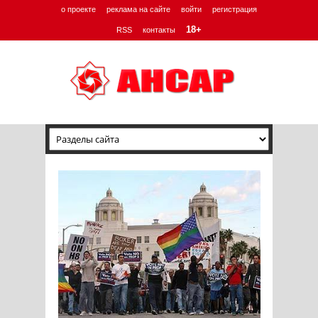
о проекте
реклама на сайте
войти
регистрация
18+
RSS
контакты