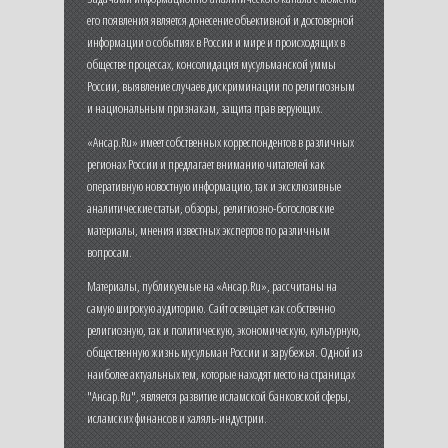
его появления является донесение объективной и достоверной
информации о событиях в России и мире и происходящих в
обществе процессах, консолидация мусульманской уммы
России, выявление случаев дискриминации по религиозным
и национальным признакам, защита прав верующих.
«Ансар.Ru» имеет собственных корреспондентов в различных
регионах России и предлагает вниманию читателей как
оперативную новостную информацию, так и эксклюзивные
аналитические статьи, обзоры, религиозно-богословские
материалы, мнения известных экспертов по различным
вопросам.
Материалы, публикуемые на «Ансар.Ru», рассчитаны на
самую широкую аудиторию. Сайт освещает как собственно
религиозную, так и политическую, экономическую, культурную,
общественную жизнь мусульман России и зарубежья. Одной из
наиболее актуальных тем, которые находят место на страницах
"Ансар.Ru", является развитие исламской банковской сферы,
исламских финансов и халяль-индустрии.