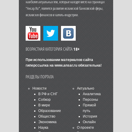
наиболее актуальных тем, которые находят место на страницах
"Ансар.Ru", является развитие исламской банковской сферы,
исламских финансов и халяль-индустрии.
ВОЗРАСТНАЯ КАТЕГОРИЯ САЙТА
18+
При использовании материалов сайта
гиперссылка на
www.ansar.ru
обязательна!
РАЗДЕЛЫ ПОРТАЛА
Новости
Актуально
В РФ и СНГ
Аналитика
Собкор
Персоны
В мире
Прямой
Образование
путь
Общество
История
Экономика
Онлайн
Наука
О проекте