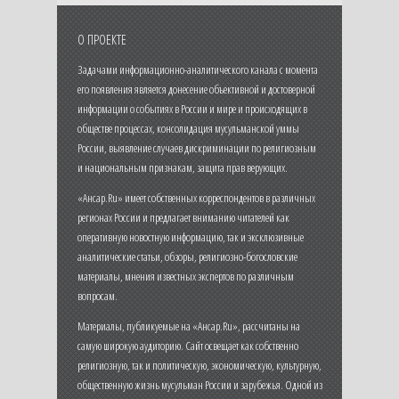
О ПРОЕКТЕ
Задачами информационно-аналитического канала с момента
его появления является донесение объективной и достоверной
информации о событиях в России и мире и происходящих в
обществе процессах, консолидация мусульманской уммы
России, выявление случаев дискриминации по религиозным
и национальным признакам, защита прав верующих.
«Ансар.Ru» имеет собственных корреспондентов в различных
регионах России и предлагает вниманию читателей как
оперативную новостную информацию, так и эксклюзивные
аналитические статьи, обзоры, религиозно-богословские
материалы, мнения известных экспертов по различным
вопросам.
Материалы, публикуемые на «Ансар.Ru», рассчитаны на
самую широкую аудиторию. Сайт освещает как собственно
религиозную, так и политическую, экономическую, культурную,
общественную жизнь мусульман России и зарубежья. Одной из