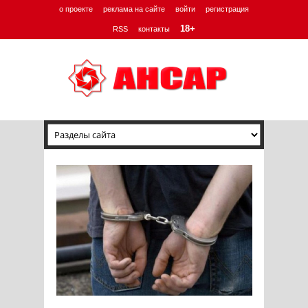
о проекте
реклама на сайте
войти
регистрация
18+
RSS
контакты