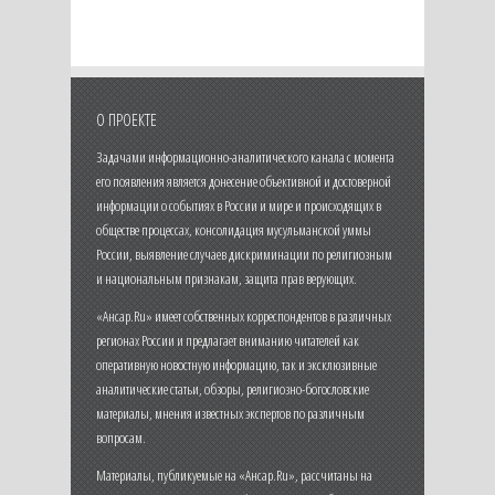
О ПРОЕКТЕ
Задачами информационно-аналитического канала с момента
его появления является донесение объективной и достоверной
информации о событиях в России и мире и происходящих в
обществе процессах, консолидация мусульманской уммы
России, выявление случаев дискриминации по религиозным
и национальным признакам, защита прав верующих.
«Ансар.Ru» имеет собственных корреспондентов в различных
регионах России и предлагает вниманию читателей как
оперативную новостную информацию, так и эксклюзивные
аналитические статьи, обзоры, религиозно-богословские
материалы, мнения известных экспертов по различным
вопросам.
Материалы, публикуемые на «Ансар.Ru», рассчитаны на