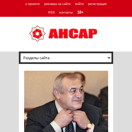
о проекте
реклама на сайте
войти
регистрация
18+
RSS
контакты