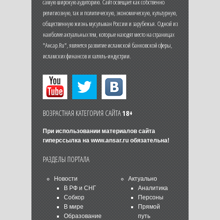
самую широкую аудиторию. Сайт освещает как собственно
религиозную, так и политическую, экономическую, культурную,
общественную жизнь мусульман России и зарубежья. Одной из
наиболее актуальных тем, которые находят место на страницах
"Ансар.Ru", является развитие исламской банковской сферы,
исламских финансов и халяль-индустрии.
ВОЗРАСТНАЯ КАТЕГОРИЯ САЙТА
18+
При использовании материалов сайта
гиперссылка на
www.ansar.ru
обязательна!
РАЗДЕЛЫ ПОРТАЛА
Новости
Актуально
В РФ и СНГ
Аналитика
Собкор
Персоны
В мире
Прямой
Образование
путь