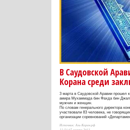
В Саудовской Арав
Корана среди зак
3 марта в Саудовской Аравии прошел 
амира Мухаммада бин Фахда бин Джалл
мужчин и женщин.
По словам генерального директора кон
участвовали 83 человека, не говорящи
организации соревнований «Департаме
Источник: Аль-Коран.рф
11:53 07 марта 2011