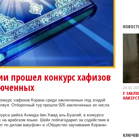
НОВОСТ
ии прошел конкурс хафизов
люченных
24.02.20
У ЗАКЛ
НАИЗУСТ
конкурс хафизов Корана среди заключенных под эгидой
вуя. Отборочный тур прошли 926 заключенных из числа
курса шейха Ахмада бин Хамд аль-Буалий, в конкурсе
х на арабском языке. Шейх поблагодарил за содействие в
нт по делам вакуфов» и «Общество заучивания Корана»
КЛЮЧЕВ