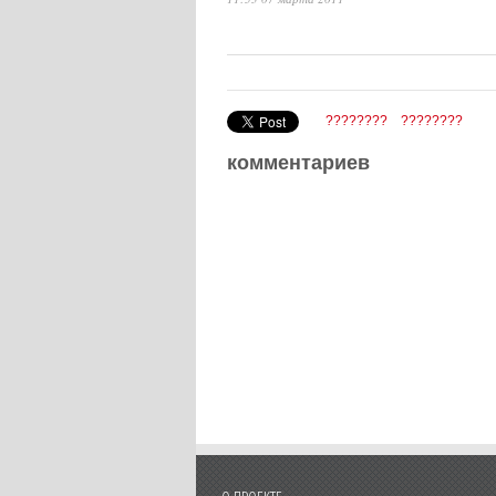
????????
????????
комментариев