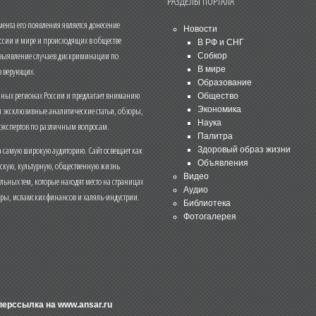
РАЗДЕЛЫ ПОРТАЛА
нта его появления является донесение
Новости
ссии и мире и происходящих в обществе
В РФ и СНГ
 выявление случаев дискриминации по
Собкор
В мире
 верующих.
Образование
чных регионах России и предлагает вниманию
Общество
и эксклюзивные аналитические статьи, обзоры,
Экономика
Наука
 экспертов по различным вопросам.
Палитра
 самую широкую аудиторию. Сайт освещает как
Здоровый образ жизни
Объявления
ескую, культурную, общественную жизнь
Видео
льных тем, которые находят место на страницах
Аудио
еры, исламских финансов и халяль-индустрии.
Библиотека
Фотогалерея
иперссылка на
www.ansar.ru