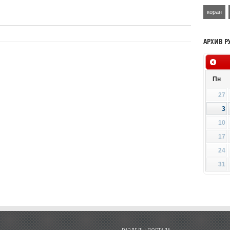
коран
АРХИВ Р
Пн
27
3
10
17
24
31