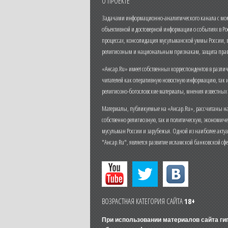
О ПРОЕКТЕ
Задачами информационно-аналитического канала с моме
объективной и достоверной информации о событиях в Ро
процессах, консолидация мусульманской уммы России,
религиозным и национальным признакам, защита прав
«Ансар.Ru» имеет собственных корреспондентов в разли
читателей как оперативную новостную информацию, так 
религиозно-богословские материалы, мнения известных
Материалы, публикуемые на «Ансар.Ru», рассчитаны на
собственно религиозную, так и политическую, экономич
мусульман России и зарубежья. Одной из наиболее актуа
"Ансар.Ru", является развитие исламской банковской сф
ВОЗРАСТНАЯ КАТЕГОРИЯ САЙТА
18+
При использовании материалов сайта г