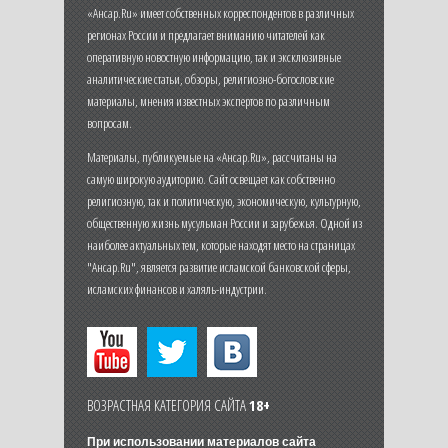
«Ансар.Ru» имеет собственных корреспондентов в различных
регионах России и предлагает вниманию читателей как
оперативную новостную информацию, так и эксклюзивные
аналитические статьи, обзоры, религиозно-богословские
материалы, мнения известных экспертов по различным
вопросам.
Материалы, публикуемые на «Ансар.Ru», рассчитаны на
самую широкую аудиторию. Сайт освещает как собственно
религиозную, так и политическую, экономическую, культурную,
общественную жизнь мусульман России и зарубежья. Одной из
наиболее актуальных тем, которые находят место на страницах
"Ансар.Ru", является развитие исламской банковской сферы,
исламских финансов и халяль-индустрии.
ВОЗРАСТНАЯ КАТЕГОРИЯ САЙТА
18+
При использовании материалов сайта