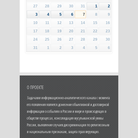
27
28
29
30
31
1
2
3
4
5
6
7
8
9
10
11
12
13
14
15
16
17
18
19
20
21
22
23
24
25
26
27
28
29
30
31
1
2
3
4
5
6
О ПРОЕКТЕ
Задачами информационно-аналитического канала с момента
его появления является донесение объективной и достоверной
информации о событиях в России и мире и происходящих в
обществе процессах, консолидация мусульманской уммы
России, выявление случаев дискриминации по религиозным
и национальным признакам, защита прав верующих.