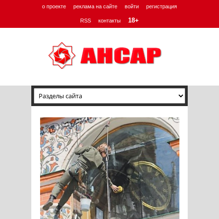
о проекте
реклама на сайте
войти
регистрация
18+
RSS
контакты