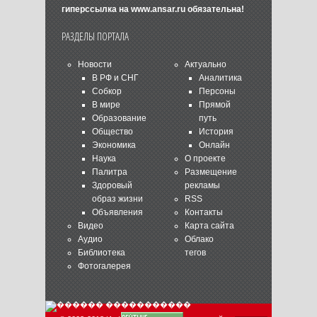
гиперссылка на
www.ansar.ru
обязательна!
РАЗДЕЛЫ ПОРТАЛА
Новости
Актуально
В РФ и СНГ
Аналитика
Собкор
Персоны
В мире
Прямой
Образование
путь
Общество
История
Экономика
Онлайн
Наука
О проекте
Палитра
Размещение
Здоровый
рекламы
образ жизни
RSS
Объявления
Контакты
Видео
Карта сайта
Аудио
Облако
Библиотека
тегов
Фотогалерея