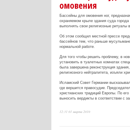
омовения
Бассейны для омовения ног, предназн
охраняемом крыле здания суда города
выполнять свои религиозные ритуалы в
Об этом сообщил местной прессе предс
бассейнов тем, что раньше мусульмане
нормальной работе.
Для того чтобы решить проблему, в н
установить в туалетных комнатах спец
была завершена реконструкция здания,
религиозного нейтралитета, изъяли хри
Исламский Совет Германии высказывалс
где вершится правосудие. Председате
христианских традиций Европы. По его
выносить вердикты в соответствии с з
12:31 01 марта 2010