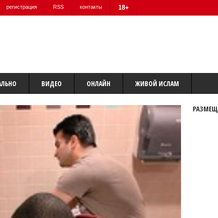
регистрация
RSS
контакты
18+
АЛЬНО
ВИДЕО
ОНЛАЙН
ЖИВОЙ ИСЛАМ
РАЗМЕЩ