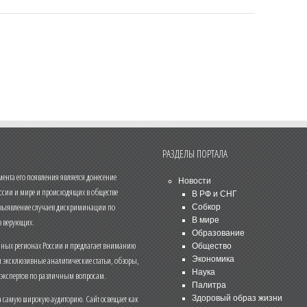
РАЗДЕЛЫ ПОРТАЛА
нта его появления является донесение
Новости
ссии и мире и происходящих в обществе
В РФ и СНГ
 выявление случаев дискриминации по
Собкор
В мире
 верующих.
Образование
чных регионах России и предлагает вниманию
Общество
и эксклюзивные аналитические статьи, обзоры,
Экономика
Наука
 экспертов по различным вопросам.
Палитра
 самую широкую аудиторию. Сайт освещает как
Здоровый образ жизни