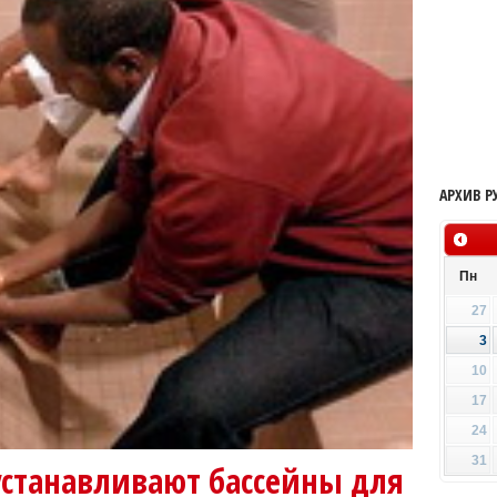
АРХИВ Р
Пн
27
3
10
17
24
31
устанавливают бассейны для