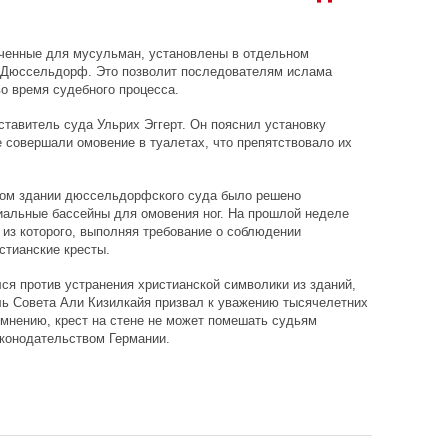
аченные для мусульман, установлены в отдельном
 Дюссельдорф. Это позволит последователям ислама
о время судебного процесса.
тавитель суда Ульрих Эггерт. Он пояснил установку
 совершали омовение в туалетах, что препятствовало их
овом здании дюссельдорфского суда было решено
иальные бассейны для омовения ног. На прошлой неделе
 из которого, выполняя требование о соблюдении
стианские кресты.
я против устранения христианской символики из зданий,
ль Совета Али Кизилкайя призвал к уважению тысячелетних
 мнению, крест на стене не может помешать судьям
аконодательством Германии.