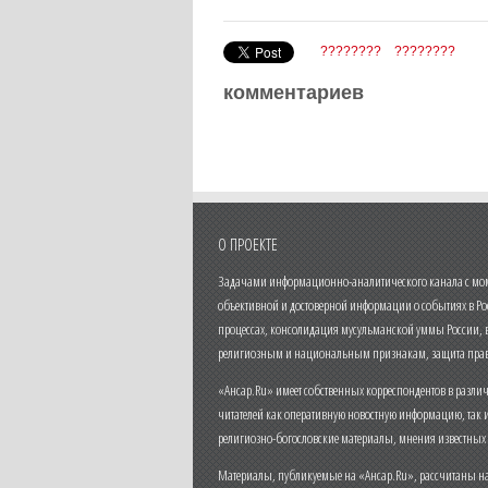
????????
????????
комментариев
О ПРОЕКТЕ
Задачами информационно-аналитического канала с моме
объективной и достоверной информации о событиях в Ро
процессах, консолидация мусульманской уммы России,
религиозным и национальным признакам, защита прав
«Ансар.Ru» имеет собственных корреспондентов в разли
читателей как оперативную новостную информацию, так 
религиозно-богословские материалы, мнения известных
Материалы, публикуемые на «Ансар.Ru», рассчитаны на