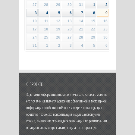
27
28
29
30
31
1
2
3
4
5
6
7
8
9
10
11
12
13
14
15
16
17
18
19
20
21
22
23
24
25
26
27
28
29
30
31
1
2
3
4
5
6
О ПРОЕКТЕ
Задачами информационно-аналитического канала с момента
его появления является донесение объективной и достоверной
информации о событиях в России и мире и происходящих в
обществе процессах, консолидация мусульманской уммы
России, выявление случаев дискриминации по религиозным
и национальным признакам, защита прав верующих.