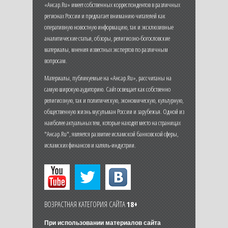
«Ансар.Ru» имеет собственных корреспондентов в различных
регионах России и предлагает вниманию читателей как
оперативную новостную информацию, так и эксклюзивные
аналитические статьи, обзоры, религиозно-богословские
материалы, мнения известных экспертов по различным
вопросам.
Материалы, публикуемые на «Ансар.Ru», рассчитаны на
самую широкую аудиторию. Сайт освещает как собственно
религиозную, так и политическую, экономическую, культурную,
общественную жизнь мусульман России и зарубежья. Одной из
наиболее актуальных тем, которые находят место на страницах
"Ансар.Ru", является развитие исламской банковской сферы,
исламских финансов и халяль-индустрии.
ВОЗРАСТНАЯ КАТЕГОРИЯ САЙТА
18+
При использовании материалов сайта