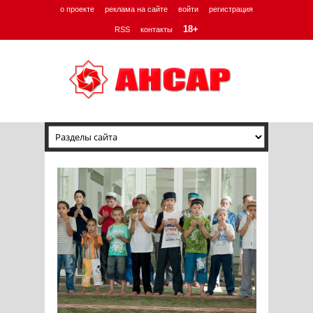
о проекте
реклама на сайте
войти
регистрация
18+
RSS
контакты