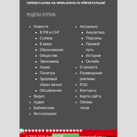
гиперссылка на
www.ansar.ru
обязательна!
РАЗДЕЛЫ ПОРТАЛА
Новости
Актуально
В РФ и СНГ
Аналитика
Собкор
Персоны
В мире
Прямой
Образование
путь
Общество
История
Экономика
Онлайн
Наука
О проекте
Палитра
Размещение
Здоровый
рекламы
образ жизни
RSS
Объявления
Контакты
Видео
Карта сайта
Аудио
Облако
Библиотека
тегов
Фотогалерея
© 2003-2018 Информационно-аналитический канал