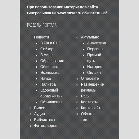
При использовании материалов сайта
гиперссылка на
www.ansar.ru
обязательна!
РАЗДЕЛЫ ПОРТАЛА
Новости
Актуально
В РФ и СНГ
Аналитика
Собкор
Персоны
В мире
Прямой
Образование
путь
Общество
История
Экономика
Онлайн
Наука
О проекте
Палитра
Размещение
Здоровый
рекламы
образ жизни
RSS
Объявления
Контакты
Видео
Карта сайта
Аудио
Облако
Библиотека
тегов
Фотогалерея