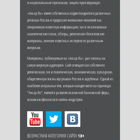
и национальным признакам, защита прав верующих.
«Ансар.Ru» имеет собственных корреспондентов в различных
регионах России и предлагает вниманию читателей как
оперативную новостную информацию, так и эксклюзивные
аналитические статьи, обзоры, религиозно-богословские
материалы, мнения известных экспертов по различным
вопросам.
Материалы, публикуемые на «Ансар.Ru», рассчитаны на
самую широкую аудиторию. Сайт освещает как собственно
религиозную, так и политическую, экономическую, культурную,
общественную жизнь мусульман России и зарубежья. Одной из
наиболее актуальных тем, которые находят место на страницах
"Ансар.Ru", является развитие исламской банковской сферы,
исламских финансов и халяль-индустрии.
ВОЗРАСТНАЯ КАТЕГОРИЯ САЙТА
18+