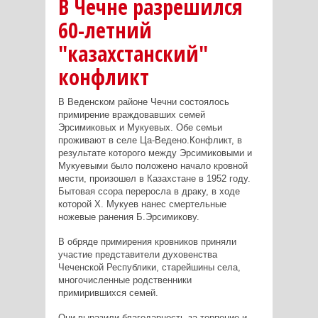
В Чечне разрешился
60-летний
"казахстанский"
конфликт
В Веденском районе Чечни состоялось
примирение враждовавших семей
Эрсимиковых и Мукуевых. Обе семьи
проживают в селе Ца-Ведено.Конфликт, в
результате которого между Эрсимиковыми и
Мукуевыми было положено начало кровной
мести, произошел в Казахстане в 1952 году.
Бытовая ссора переросла в драку, в ходе
которой Х. Мукуев нанес смертельные
ножевые ранения Б.Эрсимикову.
В обряде примирения кровников приняли
участие представители духовенства
Чеченской Республики, старейшины села,
многочисленные родственники
примирившихся семей.
Они выразили благодарность за терпение и