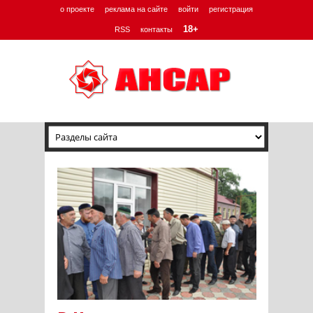
о проекте
реклама на сайте
войти
регистрация
18+
RSS
контакты