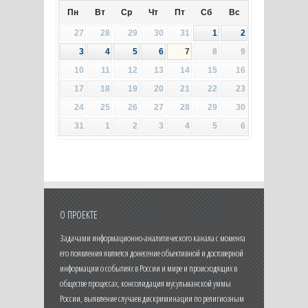
Пн
Вт
Ср
Чт
Пт
Сб
Вс
27
28
29
30
31
1
2
3
4
5
6
7
8
9
10
11
12
13
14
15
16
17
18
19
20
21
22
23
24
25
26
27
28
29
30
31
1
2
3
4
5
6
О ПРОЕКТЕ
Задачами информационно-аналитического канала с момента
его появления является донесение объективной и достоверной
информации о событиях в России и мире и происходящих в
обществе процессах, консолидация мусульманской уммы
России, выявление случаев дискриминации по религиозным