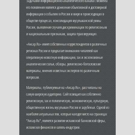
Задачами информационно-аналитического канала с момента
его появления является донесение объективной и достоверной
информации о событиях в России и мире и происходящих в
обществе процессах, консолидация мусульманской уммы
России, выявление случаев дискриминации по религиозным
и национальным признакам, защита прав верующих.
«Ансар.Ru» имеет собственных корреспондентов в различных
регионах России и предлагает вниманию читателей как
оперативную новостную информацию, так и эксклюзивные
аналитические статьи, обзоры, религиозно-богословские
материалы, мнения известных экспертов по различным
вопросам.
Материалы, публикуемые на «Ансар.Ru», рассчитаны на
самую широкую аудиторию. Сайт освещает как собственно
религиозную, так и политическую, экономическую, культурную,
общественную жизнь мусульман России и зарубежья. Одной из
наиболее актуальных тем, которые находят место на страницах
"Ансар.Ru", является развитие исламской банковской сферы,
исламских финансов и халяль-индустрии.