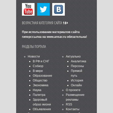
ВОЗРАСТНАЯ КАТЕГОРИЯ САЙТА
18+
При использовании материалов сайта
гиперссылка на
www.ansar.ru
обязательна!
РАЗДЕЛЫ ПОРТАЛА
Новости
Актуально
В РФ и СНГ
Аналитика
Собкор
Персоны
В мире
Прямой
Образование
путь
Общество
История
Экономика
Онлайн
Наука
О проекте
Палитра
Размещение
Здоровый
рекламы
образ жизни
RSS
Объявления
Контакты