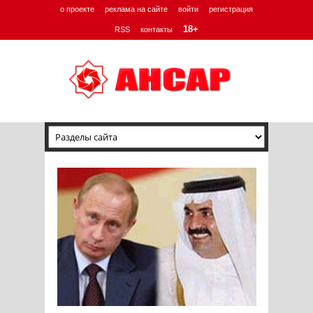
о проекте
реклама на сайте
войти
регистрация
18+
RSS
контакты