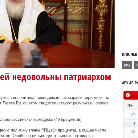
КЛЮЧЕВ
рпц
к
ей недовольны патриархом
АРХИВ Р
церковная политика, проводимая патриархом Кириллом, не
т Газета.Ру, об этом свидетельствуют результаты опроса,
Пн
27
льна российская молодежь (49 процентов).
3
ную политику главы РПЦ (64 процента), а общее число
10
ентов. Особенно сильно деятельность патриарха