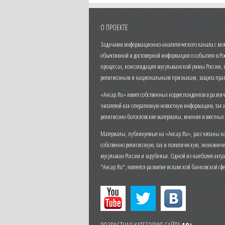
О ПРОЕКТЕ
Задачами информационно-аналитического канала с моме
объективной и достоверной информации о событиях в Ро
процессах, консолидация мусульманской уммы России,
религиозным и национальным признакам, защита прав
«Ансар.Ru» имеет собственных корреспондентов в разли
читателей как оперативную новостную информацию, так 
религиозно-богословские материалы, мнения известных
Материалы, публикуемые на «Ансар.Ru», рассчитаны на
собственно религиозную, так и политическую, экономич
мусульман России и зарубежья. Одной из наиболее актуа
"Ансар.Ru", является развитие исламской банковской сф
ВОЗРАСТНАЯ КАТЕГОРИЯ САЙТА
18+