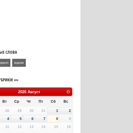
ЫЕ СЛОВА
ирилл
вциом
УБРИКИ «»
2026
Август
Вт
Ср
Чт
Пт
Сб
Вс
28
29
30
31
1
2
4
5
6
7
8
9
11
12
13
14
15
16