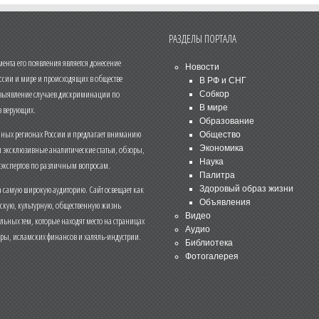
РАЗДЕЛЫ ПОРТАЛА
нта его появления является донесение
Новости
ссии и мире и происходящих в обществе
В РФ и СНГ
 выявление случаев дискриминации по
Собкор
В мире
 верующих.
Образование
чных регионах России и предлагает вниманию
Общество
и эксклюзивные аналитические статьи, обзоры,
Экономика
Наука
 экспертов по различным вопросам.
Палитра
 самую широкую аудиторию. Сайт освещает как
Здоровый образ жизни
Объявления
ескую, культурную, общественную жизнь
Видео
льных тем, которые находят место на страницах
Аудио
еры, исламских финансов и халяль-индустрии.
Библиотека
Фотогалерея