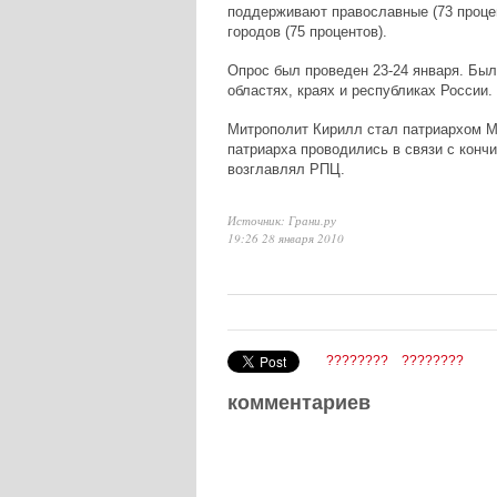
поддерживают православные (73 процен
городов (75 процентов).
Опрос был проведен 23-24 января. Был
областях, краях и республиках России.
Митрополит Кирилл стал патриархом Мо
патриарха проводились в связи с кончи
возглавлял РПЦ.
Источник: Грани.ру
19:26 28 января 2010
????????
????????
комментариев