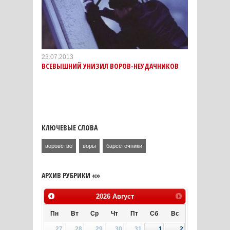
23.07.2013
ВСЕВЫШНИЙ УНИЗИЛ ВОРОВ-НЕУДАЧНИКОВ
КЛЮЧЕВЫЕ СЛОВА
воровство
воры
барсеточники
АРХИВ РУБРИКИ «»
2026
Август
Пн
Вт
Ср
Чт
Пт
Сб
Вс
27
28
29
30
31
1
2