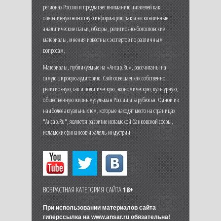
регионах России и предлагает вниманию читателей как
оперативную новостную информацию, так и эксклюзивные
аналитические статьи, обзоры, религиозно-богословские
материалы, мнения известных экспертов по различным
вопросам.
Материалы, публикуемые на «Ансар.Ru», рассчитаны на
самую широкую аудиторию. Сайт освещает как собственно
религиозную, так и политическую, экономическую, культурную,
общественную жизнь мусульман России и зарубежья. Одной из
наиболее актуальных тем, которые находят место на страницах
"Ансар.Ru", является развитие исламской банковской сферы,
исламских финансов и халяль-индустрии.
ВОЗРАСТНАЯ КАТЕГОРИЯ САЙТА
18+
При использовании материалов сайта
гиперссылка на
www.ansar.ru
обязательна!