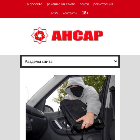
о проекте
реклама на сайте
войти
регистрация
18+
RSS
контакты