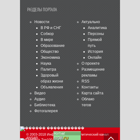
РАЗДЕЛЫ ПОРТАЛА
Новости
Актуально
В РФ и СНГ
Аналитика
Собкор
Персоны
В мире
Прямой
Образование
путь
Общество
История
Экономика
Онлайн
Наука
О проекте
Палитра
Размещение
Здоровый
рекламы
образ жизни
RSS
Объявления
Контакты
Видео
Карта сайта
Аудио
Облако
Библиотека
тегов
Фотогалерея
© 2003-2018 Информационно-аналитический канал
ANSAR