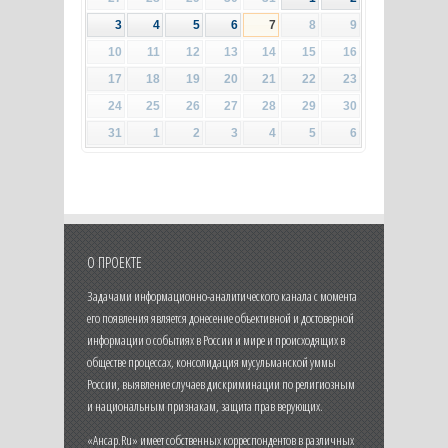
3
4
5
6
7
8
9
10
11
12
13
14
15
16
17
18
19
20
21
22
23
24
25
26
27
28
29
30
31
1
2
3
4
5
6
О ПРОЕКТЕ
Задачами информационно-аналитического канала с момента
его появления является донесение объективной и достоверной
информации о событиях в России и мире и происходящих в
обществе процессах, консолидация мусульманской уммы
России, выявление случаев дискриминации по религиозным
и национальным признакам, защита прав верующих.
«Ансар.Ru» имеет собственных корреспондентов в различных