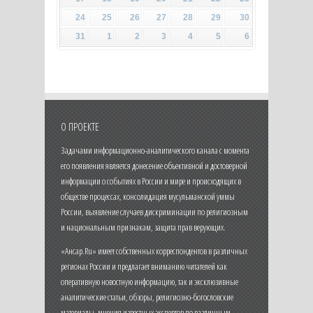
24
25
26
27
28
29
30
31
1
2
3
4
5
6
О ПРОЕКТЕ
Задачами информационно-аналитического канала с момента
его появления является донесение объективной и достоверной
информации о событиях в России и мире и происходящих в
обществе процессах, консолидация мусульманской уммы
России, выявление случаев дискриминации по религиозным
и национальным признакам, защита прав верующих.
«Ансар.Ru» имеет собственных корреспондентов в различных
регионах России и предлагает вниманию читателей как
оперативную новостную информацию, так и эксклюзивные
аналитические статьи, обзоры, религиозно-богословские
материалы, мнения известных экспертов по различным