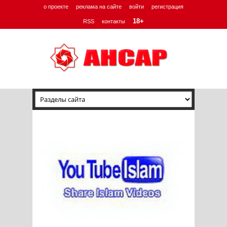
о проекте
реклама на сайте
войти
регистрация
18+
RSS
контакты