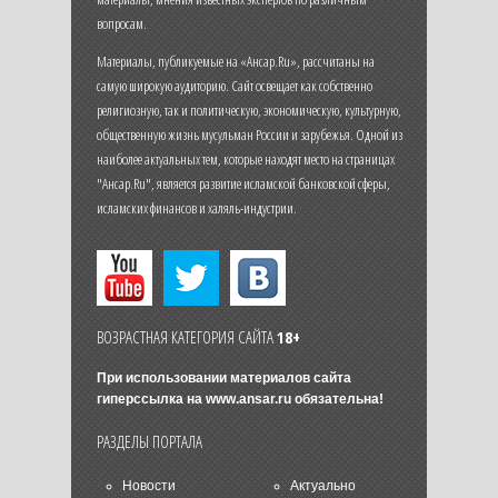
вопросам.
Материалы, публикуемые на «Ансар.Ru», рассчитаны на
самую широкую аудиторию. Сайт освещает как собственно
религиозную, так и политическую, экономическую, культурную,
общественную жизнь мусульман России и зарубежья. Одной из
наиболее актуальных тем, которые находят место на страницах
"Ансар.Ru", является развитие исламской банковской сферы,
исламских финансов и халяль-индустрии.
ВОЗРАСТНАЯ КАТЕГОРИЯ САЙТА
18+
При использовании материалов сайта
гиперссылка на
www.ansar.ru
обязательна!
РАЗДЕЛЫ ПОРТАЛА
Новости
Актуально