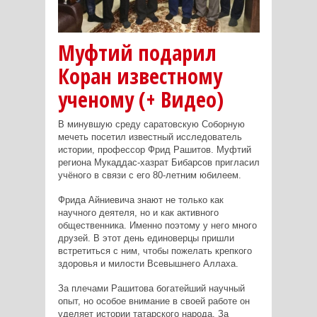
Муфтий подарил
Коран известному
ученому (+ Видео)
В минувшую среду cаратовскую Соборную
мечеть посетил известный исследователь
истории, профессор Фрид Рашитов. Муфтий
региона Мукаддас-хазрат Бибарсов пригласил
учёного в связи с его 80-летним юбилеем.
Фрида Айниевича знают не только как
научного деятеля, но и как активного
общественника. Именно поэтому у него много
друзей.
В этот день единоверцы пришли
встретиться с ним, чтобы пожелать крепкого
здоровья и милости Всевышнего Аллаха.
За плечами Рашитова богатейший научный
опыт, но особое внимание в своей работе он
уделяет истории татарского народа. За