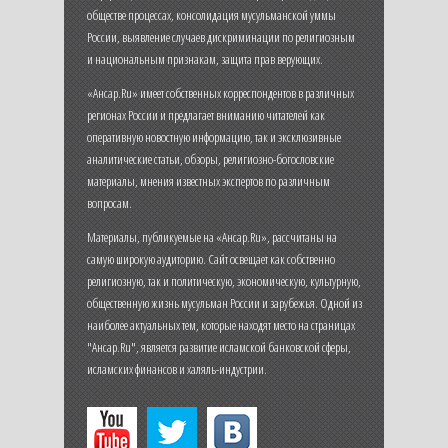
обществе процессах, консолидация мусульманской уммы
России, выявление случаев дискриминации по религиозным
и национальным признакам, защита прав верующих.
«Ансар.Ru» имеет собственных корреспондентов в различных
регионах России и предлагает вниманию читателей как
оперативную новостную информацию, так и эксклюзивные
аналитические статьи, обзоры, религиозно-богословские
материалы, мнения известных экспертов по различным
вопросам.
Материалы, публикуемые на «Ансар.Ru», рассчитаны на
самую широкую аудиторию. Сайт освещает как собственно
религиозную, так и политическую, экономическую, культурную,
общественную жизнь мусульман России и зарубежья. Одной из
наиболее актуальных тем, которые находят место на страницах
"Ансар.Ru", является развитие исламской банковской сферы,
исламских финансов и халяль-индустрии.