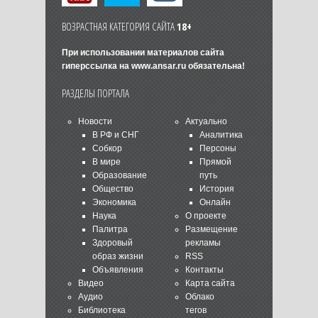
ВОЗРАСТНАЯ КАТЕГОРИЯ САЙТА
18+
При использовании материалов сайта
гиперссылка на
www.ansar.ru
обязательна!
РАЗДЕЛЫ ПОРТАЛА
Новости
Актуально
В РФ и СНГ
Аналитика
Собкор
Персоны
В мире
Прямой
Образование
путь
Общество
История
Экономика
Онлайн
Наука
О проекте
Палитра
Размещение
Здоровый
рекламы
образ жизни
RSS
Объявления
Контакты
Видео
Карта сайта
Аудио
Облако
Библиотека
тегов