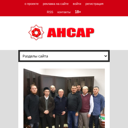
о проекте
реклама на сайте
войти
регистрация
18+
RSS
контакты