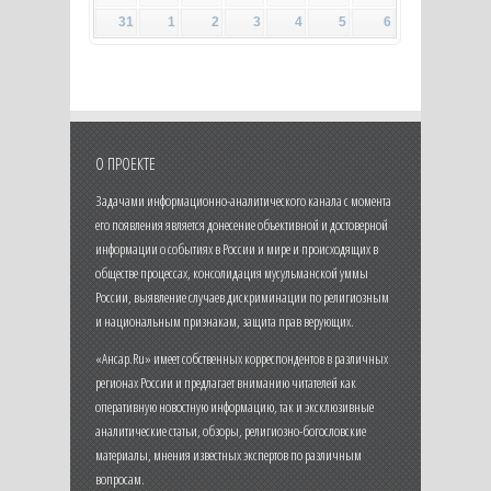
31
1
2
3
4
5
6
О ПРОЕКТЕ
Задачами информационно-аналитического канала с момента
его появления является донесение объективной и достоверной
информации о событиях в России и мире и происходящих в
обществе процессах, консолидация мусульманской уммы
России, выявление случаев дискриминации по религиозным
и национальным признакам, защита прав верующих.
«Ансар.Ru» имеет собственных корреспондентов в различных
регионах России и предлагает вниманию читателей как
оперативную новостную информацию, так и эксклюзивные
аналитические статьи, обзоры, религиозно-богословские
материалы, мнения известных экспертов по различным
вопросам.