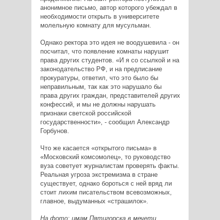
анонимное письмо, автор которого убеждал в
необходимости открыть в университете
молельную комнату для мусульман.
Однако ректора это идея не воодушевила - он
посчитал, что появление комнаты нарушит
права других студентов. «И я со ссылкой и на
законодательство РФ, и на предписание
прокуратуры, ответил, что это было бы
неправильным, так как это нарушало бы
права других граждан, представителей других
конфессий, и мы не должны нарушать
признаки светской российской
государственности», - сообщил Александр
Горбунов.
Что же касается «открытого письма» в
«Московский комсомолец», то руководство
вуза советует журналистам проверять факты.
Реальная угроза экстремизма в стране
существует, однако бороться с ней вряд ли
стоит лихим писательством всевозможных,
главное, выдуманных «страшилок».
На фото: имам Пятигорска в мечети