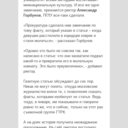
межнациональную культуру. И все же одно
замечание, признается ректор
Александр
Горбунов
, ПГЛУ все-таки сделали.
«Прокуратура сделала нам замечание по
тому факту, который указан в статье – когда
девушки расстелили в коридоре коврик и
стали молиться», - рассказал Горбунов.
«Однако это было не совсем так, как
написано в статье: что они захватили подвал
какой-то и превратили его в молельную
комнату. Это было преувеличено», - добавил
ректор.
Газетную статью обсуждают до сих пор.
Никак не могут понять: откуда московские
журналистки взяли те, с позволения сказать
факты, которыми изобилует их статья. Ведь
тогда, в январе, им показывали и говорили
ровно то же, что и сейчас, только на этот раз
съемочной группе ГТРК.
А на днях история получила неожиданное
продолжение. На сайт ректора поступило