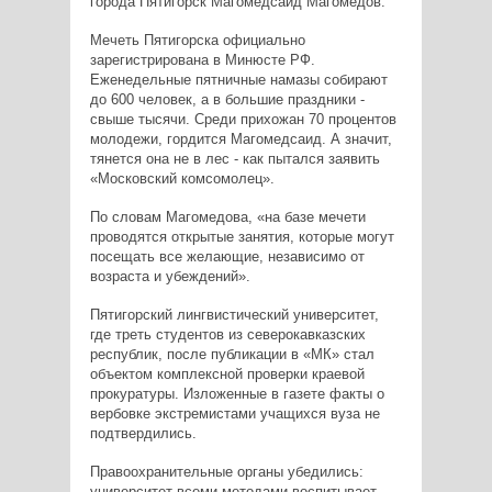
города Пятигорск Магомедсаид Магомедов.
Мечеть Пятигорска официально
зарегистрирована в Минюсте РФ.
Еженедельные пятничные намазы собирают
до 600 человек, а в большие праздники -
свыше тысячи. Среди прихожан 70 процентов
молодежи, гордится Магомедсаид. А значит,
тянется она не в лес - как пытался заявить
«Московский комсомолец».
По словам Магомедова, «на базе мечети
проводятся открытые занятия, которые могут
посещать все желающие, независимо от
возраста и убеждений».
Пятигорский лингвистический университет,
где треть студентов из северокавказских
республик, после публикации в «МК» стал
объектом комплексной проверки краевой
прокуратуры. Изложенные в газете факты о
вербовке экстремистами учащихся вуза не
подтвердились.
Правоохранительные органы убедились:
университет всеми методами воспитывает