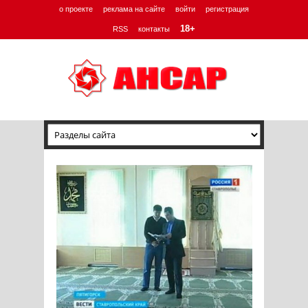
о проекте
реклама на сайте
войти
регистрация
18+
RSS
контакты