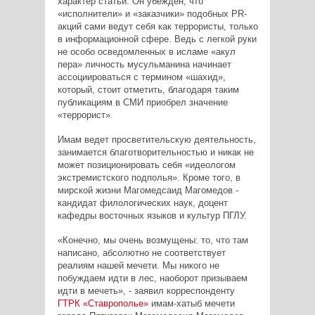
характер статьи. Он убежден, что
«исполнители» и «заказчики» подобных PR-
акций сами ведут себя как террористы, только
в информационной сфере. Ведь с легкой руки
не особо осведомленных в исламе «акул
пера» личность мусульманина начинает
ассоциироваться с термином «шахид»,
который, стоит отметить, благодаря таким
публикациям в СМИ приобрел значение
«террорист».
Имам ведет просветительскую деятельность,
занимается благотворительностью и никак не
может позиционировать себя «идеологом
экстремистского подполья». Кроме того, в
мирской жизни Магомедсаид Магомедов -
кандидат филологических наук, доцент
кафедры восточных языков и культур ПГЛУ.
«Конечно, мы очень возмущены: то, что там
написано, абсолютно не соответствует
реалиям нашей мечети. Мы никого не
побуждаем идти в лес, наоборот призываем
идти в мечеть», - заявил корреспонденту
ГТРК «Ставрополье»
имам-хатыб мечети