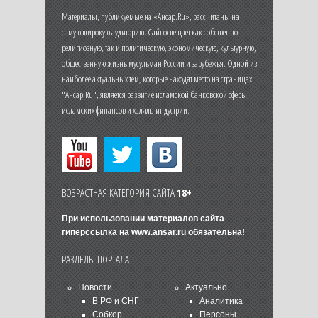
Материалы, публикуемые на «Ансар.Ru», рассчитаны на
самую широкую аудиторию. Сайт освещает как собственно
религиозную, так и политическую, экономическую, культурную,
общественную жизнь мусульман России и зарубежья. Одной из
наиболее актуальных тем, которые находят место на страницах
"Ансар.Ru", является развитие исламской банковской сферы,
исламских финансов и халяль-индустрии.
ВОЗРАСТНАЯ КАТЕГОРИЯ САЙТА
18+
При использовании материалов сайта
гиперссылка на
www.ansar.ru
обязательна!
РАЗДЕЛЫ ПОРТАЛА
Новости
Актуально
В РФ и СНГ
Аналитика
Собкор
Персоны