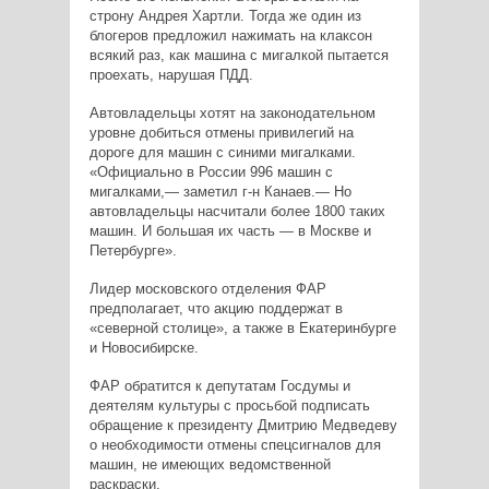
строну Андрея Хартли. Тогда же один из
блогеров предложил нажимать на клаксон
всякий раз, как машина с мигалкой пытается
проехать, нарушая ПДД.
Автовладельцы хотят на законодательном
уровне добиться отмены привилегий на
дороге для машин с синими мигалками.
«Официально в России 996 машин с
мигалками,— заметил г-н Канаев.— Но
автовладельцы насчитали более 1800 таких
машин. И большая их часть — в Москве и
Петербурге».
Лидер московского отделения ФАР
предполагает, что акцию поддержат в
«северной столице», а также в Екатеринбурге
и Новосибирске.
ФАР обратится к депутатам Госдумы и
деятелям культуры с просьбой подписать
обращение к президенту Дмитрию Медведеву
о необходимости отмены спецсигналов для
машин, не имеющих ведомственной
раскраски.