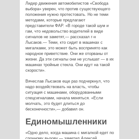
Лидер движения автомобилистов «Свобода
выбора» уверен, что против существующего
положения нужно протестовать. Но не теми
методами, которые предлагают
представители ФАР. «В городе такой шум и
гам, что недовольство водителей в виде
сигналов не заметят,— рассказал г-н
Лысаков.— Теми, кто сидит в машинах с
мигалками, это может быть воспринято как
народное приветствие. Они же оторваны от
жизни. Да эти сигналы они не услышат — в их
машинах тройные стекла. Они идут на такой
скорости».
Вячеслав Лысаков еще раз подчеркнул, что
надо воздействовать на власть, чтобы
ситуация с машинами, оборудованными
спецсигналами, начала меняться. «Если
молчать, это будет длиться до
бесконечности»,— добавил он.
Единомышленники
«Одно дело, когда машина с мигалкой едет по
срочному вызову,— заметил Алексей