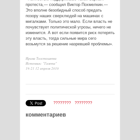
протеста,— сообщил Виктор Похмелкин.—
Это вполне безобидный способ предать
позору наших сверхлюдей на машинах с
мигалками. Только это мало. Если власть не
почувствует политической угрозы, ничего не
изменится. А вот если появится риск потерять
эту власть, тогда сильные мира сего
возьмутся за решение назревшей проблемы».
Ирина Толстошеева
Источник: "Газета"
19:21 12 апреля 2010
????????
????????
комментариев