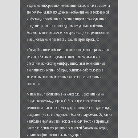
Задачами информационно-аналитического канала с момента
его появления является донесение объективной и достоверной
информации о событиях в России и мире и происходящих в
обществе процессах, консолидация мусульманской уммы
России, выявление случаев дискриминации по религиозным
и национальным признакам, защита прав верующих.
«Ансар.Ru» имеет собственных корреспондентов в различных
регионах России и предлагает вниманию читателей как
оперативную новостную информацию, так и эксклюзивные
аналитические статьи, обзоры, религиозно-богословские
материалы, мнения известных экспертов по различным
вопросам.
Материалы, публикуемые на «Ансар.Ru», рассчитаны на
самую широкую аудиторию. Сайт освещает как собственно
религиозную, так и политическую, экономическую, культурную,
общественную жизнь мусульман России и зарубежья. Одной из
наиболее актуальных тем, которые находят место на страницах
"Ансар.Ru", является развитие исламской банковской сферы,
исламских финансов и халяль-индустрии.