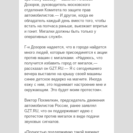
Дозоров, руководитель московского
отделения Комитета по защите прав
автомобилистов.— И другое, когда ее
обладатель каждый день вместо того, чтобы
встать на полчаса раньше, выезжает впритык
и гонит. Мигалки должны быть только у
оперативных служб».
Г-н Дозоров надеется, что в городе найдется
много людей, которые присоединятся к акции
против машин с мигалками. «Надеюсь, что
получится избавить город от мигалок,—
рассказал он GZT.RU.— Я с сегодняшнего
вечера выставлю на крышу своей машины
синее детское ведерко на магните. Иногда
езжу с ним, это поднимает настроение мне и
окружающим. Это будет моим протестом».
Виктор Похмелкин, председатель движения
автомобилистов России, ранее заявлял
GZT.RU, что он поддерживает идею с
протестом против мигалок в виде подачи
звуковых сигналов.
«Полностью поддерживаю такой вариант