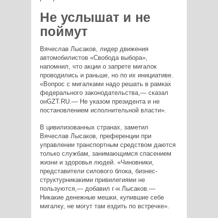
Не услышат и не
поймут
Вячеслав Лысаков, лидер движения
автомобилистов «Свобода выбора»,
напомнил, что акции о запрете мигалок
проводились и раньше, но по их инициативе.
«Вопрос с мигалками надо решать в рамках
федерального законодательства,— сказал
онGZT.RU.— Не указом президента и не
постановлением исполнительной власти».
В цивилизованных странах, заметил
Вячеслав Лысаков, преференции при
управлении транспортным средством даются
только службам, занимающимся спасением
жизни и здоровья людей. «Чиновники,
представители силового блока, бизнес-
структурникакими привилегиями не
пользуются,— добавил г-н Лысаков.—
Никакие денежные мешки, купившие себе
мигалку, не могут там ездить по встречке».