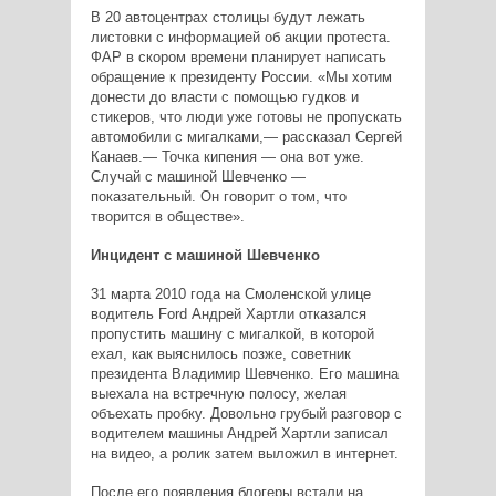
В 20 автоцентрах столицы будут лежать
листовки с информацией об акции протеста.
ФАР в скором времени планирует написать
обращение к президенту России. «Мы хотим
донести до власти с помощью гудков и
стикеров, что люди уже готовы не пропускать
автомобили с мигалками,— рассказал Сергей
Канаев.— Точка кипения — она вот уже.
Случай с машиной Шевченко —
показательный. Он говорит о том, что
творится в обществе».
Инцидент с машиной Шевченко
31 марта 2010 года на Смоленской улице
водитель Ford Андрей Хартли отказался
пропустить машину с мигалкой, в которой
ехал, как выяснилось позже, советник
президента Владимир Шевченко. Его машина
выехала на встречную полосу, желая
объехать пробку. Довольно грубый разговор с
водителем машины Андрей Хартли записал
на видео, а ролик затем выложил в интернет.
После его появления блогеры встали на