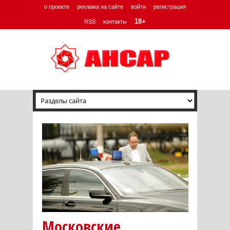
о проекте
реклама на сайте
войти
регистрация
18+
RSS
контакты
Московские