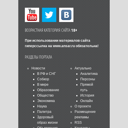
ВОЗРАСТНАЯ КАТЕГОРИЯ САЙТА
18+
При использовании материалов сайта
гиперссылка на
www.ansar.ru
обязательна!
РАЗДЕЛЫ ПОРТАЛА
Новости
Актуально
В РФ и СНГ
Аналитика
Собкор
Персоны
В мире
Прямой
Образование
путь
Общество
История
Экономика
Онлайн
Наука
О проекте
Палитра
Размещение
Здоровый
рекламы
образ жизни
RSS
Объявления
Контакты