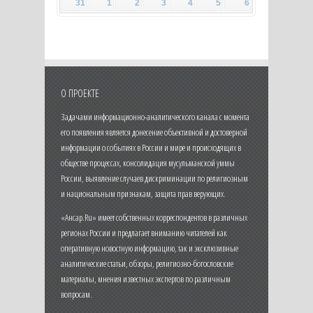
31
1
2
3
4
5
6
О ПРОЕКТЕ
Задачами информационно-аналитического канала с момента
его появления является донесение объективной и достоверной
информации о событиях в России и мире и происходящих в
обществе процессах, консолидация мусульманской уммы
России, выявление случаев дискриминации по религиозным
и национальным признакам, защита прав верующих.
«Ансар.Ru» имеет собственных корреспондентов в различных
регионах России и предлагает вниманию читателей как
оперативную новостную информацию, так и эксклюзивные
аналитические статьи, обзоры, религиозно-богословские
материалы, мнения известных экспертов по различным
вопросам.