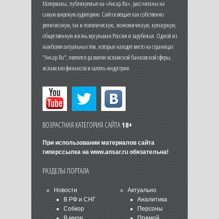
Материалы, публикуемые на «Ансар.Ru», рассчитаны на
самую широкую аудиторию. Сайт освещает как собственно
религиозную, так и политическую, экономическую, культурную,
общественную жизнь мусульман России и зарубежья. Одной из
наиболее актуальных тем, которые находят место на страницах
"Ансар.Ru", является развитие исламской банковской сферы,
исламских финансов и халяль-индустрии.
ВОЗРАСТНАЯ КАТЕГОРИЯ САЙТА
18+
При использовании материалов сайта
гиперссылка на
www.ansar.ru
обязательна!
РАЗДЕЛЫ ПОРТАЛА
Новости
Актуально
В РФ и СНГ
Аналитика
Собкор
Персоны
В мире
Прямой