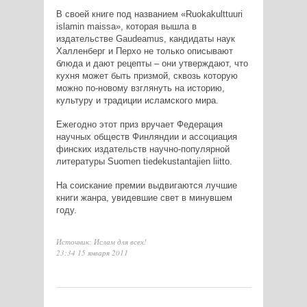
В своей книге под названием «Ruokakulttuuri
islamin maissa», которая вышла в
издательстве Gaudeamus, кандидаты наук
Халленберг и Перхо не только описывают
блюда и дают рецепты – они утверждают, что
кухня может быть призмой, сквозь которую
можно по-новому взглянуть на историю,
культуру и традиции исламского мира.
Ежегодно этот приз вручает Федерация
научных обществ Финляндии и ассоциация
финских издательств научно-популярной
литературы Suomen tiedekustantajien liitto.
На соискание премии выдвигаются лучшие
книги жанра, увидевшие свет в минувшем
году.
Источник: Ислам для всех!
23:34 15 января 2011