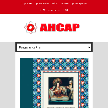
о проекте
реклама на сайте
войти
регистрация
18+
RSS
контакты