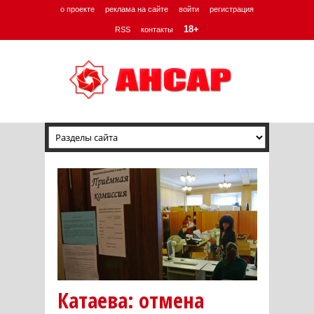
о проекте
реклама на сайте
войти
регистрация
18+
RSS
контакты
Катаева: отмена