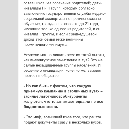
оставшихся без попечения родителей; дети-
инвалиды I и II групп, которым согласно
заключению государственной службы медико-
социальной экспертизы не противопоказано
обучение; граждане в возрасте до 21 года,
имеющие только одного из родителей, и он
инвалид I группы, и если среднедушевой
доход этой семьи ниже величины
прожиточного минимума.
Неужели можно лишить всех их такой льготы,
как внеконкурсное зачисление в вуз? Это же
самые незащищенные группы населения. И
решение о ликвидации, конечно же, вызовет
протест в обществе.
- Но как быть с фактом, что каждую
приемную кампанию в столичных вузах –
засилье льготников; абитуриенты
жалуются, что те занимают едва ли не все
бюджетные места.
- Это миф, возникший из-за того, что ребята
подают документы сразу в несколько вузов.