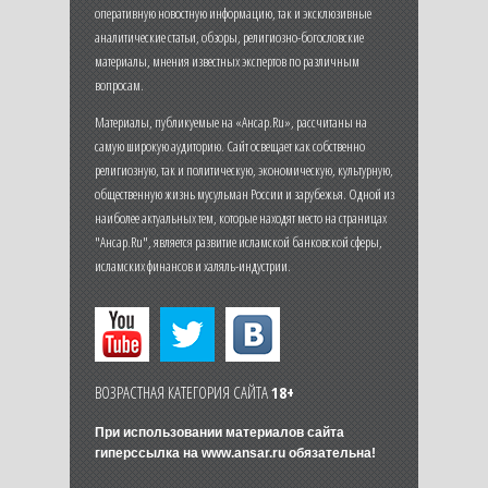
оперативную новостную информацию, так и эксклюзивные
аналитические статьи, обзоры, религиозно-богословские
материалы, мнения известных экспертов по различным
вопросам.
Материалы, публикуемые на «Ансар.Ru», рассчитаны на
самую широкую аудиторию. Сайт освещает как собственно
религиозную, так и политическую, экономическую, культурную,
общественную жизнь мусульман России и зарубежья. Одной из
наиболее актуальных тем, которые находят место на страницах
"Ансар.Ru", является развитие исламской банковской сферы,
исламских финансов и халяль-индустрии.
ВОЗРАСТНАЯ КАТЕГОРИЯ САЙТА
18+
При использовании материалов сайта
гиперссылка на
www.ansar.ru
обязательна!