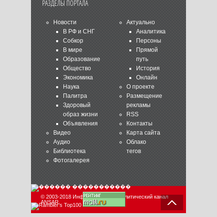
РАЗДЕЛЫ ПОРТАЛА
Новости
Актуально
В РФ и СНГ
Аналитика
Собкор
Персоны
В мире
Прямой
Образование
путь
Общество
История
Экономика
Онлайн
Наука
О проекте
Палитра
Размещение
Здоровый
рекламы
образ жизни
RSS
Объявления
Контакты
Видео
Карта сайта
Аудио
Облако
Библиотека
тегов
Фотогалерея
© 2003-2018 Информационно-аналитический канал
ANSAR