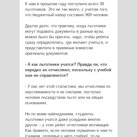
К нам в прошлом году поступило всего 38
льготников. Это не так много, с учетом того,
что бюджетный набор составил 968 человек.
Другое дело, что практику, когда льготники
могут подавать документы в разные вузы,
можно было бы пресечь: надо, чтобы ребята
сразу определялись, где желают учиться, и
представляли в приемные комиссии
оригиналы документов.
- А как льготники учатся? Правда ли, что
нередко их отчисляют, поскольку с учебой
они не справляются?
- У нас нет этой статистики, мы отчисляем по
неуспеваемости и не смотрим, поступал
человек посредством льгот или на общих
основаниях.
Но по моим наблюдениям, студенты-
льготники учатся даже усерднее многих
других – у этих ребят отчетливая мотивация.
Как правило, если человек ограничен в чем-то
(скажем, здоровье у него слабое), то он