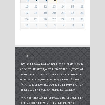
3
4
5
6
7
8
9
10
11
12
13
14
15
16
17
18
19
20
21
22
23
24
25
26
27
28
29
30
31
1
2
3
4
5
6
О ПРОЕКТЕ
Задачами информационно-аналитического канала с момента
его появления является донесение объективной и достоверной
информации о событиях в России и мире и происходящих в
обществе процессах, консолидация мусульманской уммы
России, выявление случаев дискриминации по религиозным
и национальным признакам, защита прав верующих.
«Ансар.Ru» имеет собственных корреспондентов в различных
регионах России и предлагает вниманию читателей как