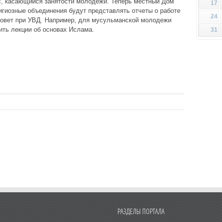
с, касающийся занятости молодежи. Теперь местный Дом
17
гиозные объединения будут представлять отчеты о работе
24
овет при УВД. Например, для мусульманской молодежи
ить лекции об основах Ислама.
31
РАЗДЕЛЫ ПОРТАЛА