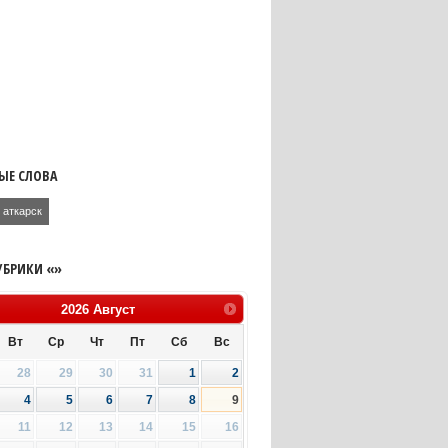
ЫЕ СЛОВА
аткарск
УБРИКИ «»
2026
Август
Вт
Ср
Чт
Пт
Сб
Вс
28
29
30
31
1
2
4
5
6
7
8
9
11
12
13
14
15
16