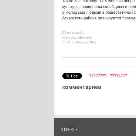
Также был затронут наболевший вопро
культуры, национальные общины и рели
с молодыми людьми в общественный с
Аткарского района планируется провод
Пресс-служба
Источник: Думсо.ру
11:31 07 февраля 2011
????????
????????
комментариев
О ПРОЕКТЕ