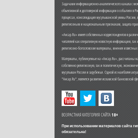
Задачами информационно-аналитического канала с моме
объективной и достоверной информации о событиях в Ро
процессах, консолидация мусульманской уммы России,
религиозным и национальным признакам, защита прав
«Ансар.Ru» имеет собственных корреспондентов в разли
читателей как оперативную новостную информацию, так 
религиозно-богословские материалы, мнения известных
Материалы, публикуемые на «Ансар.Ru», рассчитаны на
собственно религиозную, так и политическую, экономич
мусульман России и зарубежья. Одной из наиболее актуа
"Ансар.Ru", является развитие исламской банковской сф
ВОЗРАСТНАЯ КАТЕГОРИЯ САЙТА
18+
При использовании материалов сайта г
обязательна!