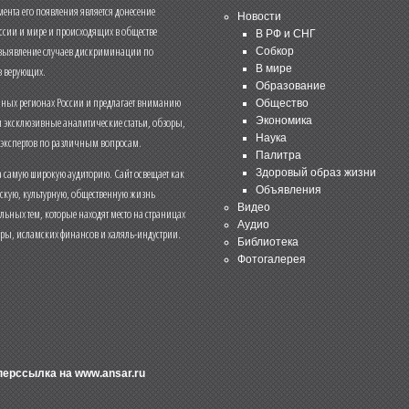
нта его появления является донесение
Новости
ссии и мире и происходящих в обществе
В РФ и СНГ
 выявление случаев дискриминации по
Собкор
В мире
 верующих.
Образование
чных регионах России и предлагает вниманию
Общество
и эксклюзивные аналитические статьи, обзоры,
Экономика
Наука
 экспертов по различным вопросам.
Палитра
 самую широкую аудиторию. Сайт освещает как
Здоровый образ жизни
Объявления
ескую, культурную, общественную жизнь
Видео
льных тем, которые находят место на страницах
Аудио
еры, исламских финансов и халяль-индустрии.
Библиотека
Фотогалерея
иперссылка на
www.ansar.ru