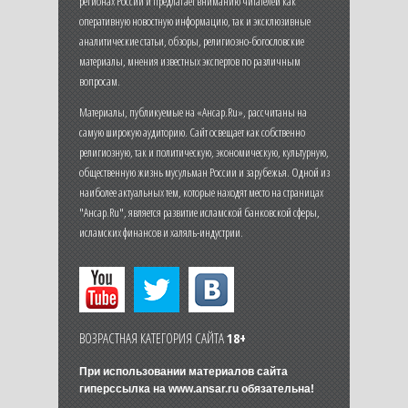
регионах России и предлагает вниманию читателей как
оперативную новостную информацию, так и эксклюзивные
аналитические статьи, обзоры, религиозно-богословские
материалы, мнения известных экспертов по различным
вопросам.
Материалы, публикуемые на «Ансар.Ru», рассчитаны на
самую широкую аудиторию. Сайт освещает как собственно
религиозную, так и политическую, экономическую, культурную,
общественную жизнь мусульман России и зарубежья. Одной из
наиболее актуальных тем, которые находят место на страницах
"Ансар.Ru", является развитие исламской банковской сферы,
исламских финансов и халяль-индустрии.
ВОЗРАСТНАЯ КАТЕГОРИЯ САЙТА
18+
При использовании материалов сайта
гиперссылка на
www.ansar.ru
обязательна!