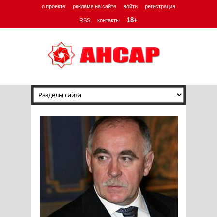
о проекте
реклама на сайте
войти
регистрация
18+
RSS
контакты