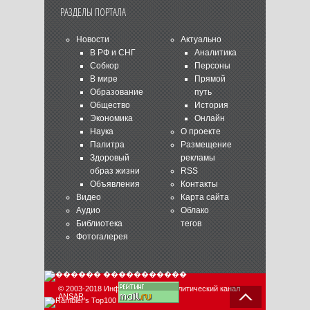
РАЗДЕЛЫ ПОРТАЛА
Новости
Актуально
В РФ и СНГ
Аналитика
Собкор
Персоны
В мире
Прямой
Образование
путь
Общество
История
Экономика
Онлайн
Наука
О проекте
Палитра
Размещение
Здоровый
рекламы
образ жизни
RSS
Объявления
Контакты
Видео
Карта сайта
Аудио
Облако
Библиотека
тегов
Фотогалерея
© 2003-2018 Информационно-аналитический канал
ANSAR