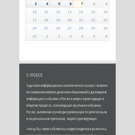
3
4
5
6
7
8
9
10
11
12
13
14
15
16
17
18
19
20
21
22
23
24
25
26
27
28
29
30
31
1
2
3
4
5
6
О ПРОЕКТЕ
Задачами информационно-аналитического канала с момента
его появления является донесение объективной и достоверной
информации о событиях в России и мире и происходящих в
обществе процессах, консолидация мусульманской уммы
России, выявление случаев дискриминации по религиозным
и национальным признакам, защита прав верующих.
«Ансар.Ru» имеет собственных корреспондентов в различных