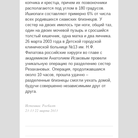
копчика и крестца, причем их позвоночники
располагаются под углом в 180 градусов.
Ишиопаги составляют примерно 6% от числа
всех родившихся сиамских близнецов. У
сестер на двоих имелось три ноги, общий таз,
один на двоих мочевой пузырь и сросшийся
толстый кишечник, одна матка и два яичника.
26 марта 2003 года в Детской городской
клинической больнице №13 им. Н.Ф.
Филатова российские хирурги во главе с
академиком Анатолием Исаковым провели
уникальную операцию по разделению сестер
Резахановых. Операция, продолжавшаяся
около 10 часов, прошла удачно –
разделенные близнецы смогли уехать домой,
будучи совершенно независимыми друг от
друга.
Источник: Росбалт
23:13 22 марта 2013