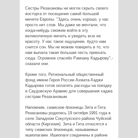
Сестры Резахановы не могли скрыть своего
восторга от посещения самой большой
мечети Европы. "Здесь очень хорошо, у нас
просто нет слов. Мы даже не мечтали, что
когда-нибудь сможем войти в эту
великолепную мечеть и увидеть всю ее
красоту. У нас такое ощущение, будто нам
снится сон. Мы не можем поверить в то, что
нам выпала такая большая честь приехать
сюда. Огромное спасибо Рамзану Кадырову",-
сказали они.
Кроме того, Региональный общественный
фонд имени Героя России Ахмата-Хаджи
Кадырова готов оплатить расходы на поездку
в Саудовскую Аравию для совершения хаджа
сестрам Резахановым.
Напомним, сиамские близнецы Зита и Гита
Резахановы родились 19 октября 1991 года в
селе Западном Сокулукского района Чуйской
области (Киргизия). Зита и Гита относятся к
типу сиамских близнецов, называемых
ишиопагами. Ишиопаги соединены в районе