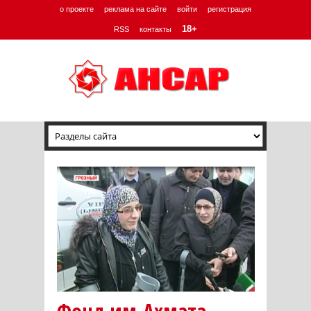
о проекте
реклама на сайте
войти
регистрация
18+
RSS
контакты