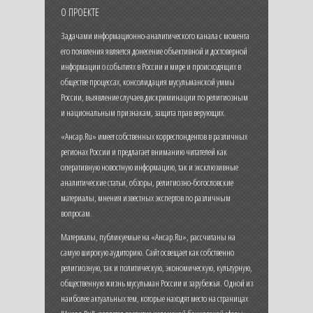
О ПРОЕКТЕ
Задачами информационно-аналитического канала с момента
его появления является донесение объективной и достоверной
информации о событиях в России и мире и происходящих в
обществе процессах, консолидация мусульманской уммы
России, выявление случаев дискриминации по религиозным
и национальным признакам, защита прав верующих.
«Ансар.Ru» имеет собственных корреспондентов в различных
регионах России и предлагает вниманию читателей как
оперативную новостную информацию, так и эксклюзивные
аналитические статьи, обзоры, религиозно-богословские
материалы, мнения известных экспертов по различным
вопросам.
Материалы, публикуемые на «Ансар.Ru», рассчитаны на
самую широкую аудиторию. Сайт освещает как собственно
религиозную, так и политическую, экономическую, культурную,
общественную жизнь мусульман России и зарубежья. Одной из
наиболее актуальных тем, которые находят место на страницах