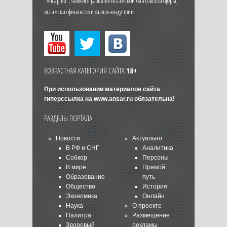
"Ансар.Ru", является развитие исламской банковской сферы,
исламских финансов и халяль-индустрии.
ВОЗРАСТНАЯ КАТЕГОРИЯ САЙТА
18+
При использовании материалов сайта
гиперссылка на
www.ansar.ru
обязательна!
РАЗДЕЛЫ ПОРТАЛА
Новости
Актуально
В РФ и СНГ
Аналитика
Собкор
Персоны
В мире
Прямой
Образование
путь
Общество
История
Экономика
Онлайн
Наука
О проекте
Палитра
Размещение
Здоровый
рекламы