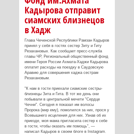
Фонд им.Ахмата
Кадырова отправит
сиамских близнецов
в Хадж
Глава Чеченской Республики Рамзан Кадыров
принял у себя в гостях сестер Зиту и Гиту
Резахановых. Как сообщает пресс-служба
главы ЧР, Региональный общественный фонд
имени Героя России Ахмата-Хаджи Кадырова
оплатит расходы на поездку в Саудовскую
Аравию для совершения хаджа сестрам
Резахановым.
"К нам в гости приехали сиамские сестры-
близнецы Зита и Гита. В тот же день они
побывали в центральной мечети "Сердце
Чечни". Сегодня я показал им волосы
Пророка (мир ему), помолился за них, прося у
Всевышнего исцеления для них. Узнав об их
приезде, моя мама пригласила сестер к себе
в гости, чтобы оказать им помощь", —
написал Кадыров в своем блоге в Instagram.