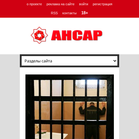
о проекте
реклама на сайте
войти
регистрация
18+
RSS
контакты