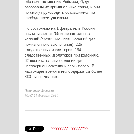
образом, по мнению Реймера, будут
разорваны их криминальные связи, и они
не смогут руководить оставшимися на
свободе преступниками.
По состоянию на 1 февраля, в России
насчитывается 755 исправительных
колоний (среди них - пять колоний для
пожизненного заключения), 226
следственных изоляторов, 164
следственных изоляторов при колониях,
62 воспитательные колонии для
несовершеннолетних и семь тюрем. В
настоящее время в них содержатся более
860 тысяч человек.
Источник: Лента.ру
16:47 25 февраля 2010
????????
????????