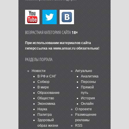
ВОЗРАСТНАЯ КАТЕГОРИЯ САЙТА
18+
При использовании материалов сайта
гиперссылка на
www.ansar.ru
обязательна!
РАЗДЕЛЫ ПОРТАЛА
Новости
Актуально
В РФ и СНГ
Аналитика
Собкор
Персоны
В мире
Прямой
Образование
путь
Общество
История
Экономика
Онлайн
Наука
О проекте
Палитра
Размещение
Здоровый
рекламы
образ жизни
RSS