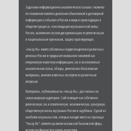
Задачами информационно-аналитического канала с момента
его появления является донесение объективной и достоверной
информации о событиях в России и мире и происходящих в
обществе процессах, консолидация мусульманской уммы
России, выявление случаев дискриминации по религиозным
и национальным признакам, защита прав верующих.
«Ансар.Ru» имеет собственных корреспондентов в различных
регионах России и предлагает вниманию читателей как
оперативную новостную информацию, так и эксклюзивные
аналитические статьи, обзоры, религиозно-богословские
материалы, мнения известных экспертов по различным
вопросам.
Материалы, публикуемые на «Ансар.Ru», рассчитаны на
самую широкую аудиторию. Сайт освещает как собственно
религиозную, так и политическую, экономическую, культурную,
общественную жизнь мусульман России и зарубежья. Одной из
наиболее актуальных тем, которые находят место на страницах
"Ансар.Ru", является развитие исламской банковской сферы,
исламских финансов и халяль-индустрии.