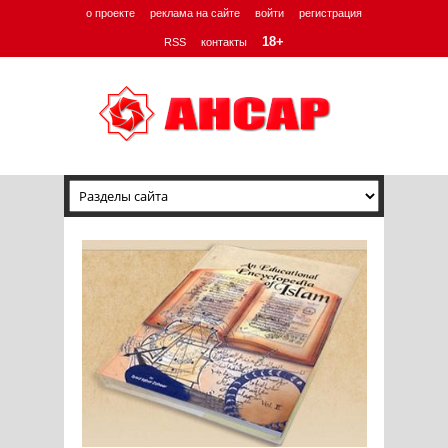
о проекте
реклама на сайте
войти
регистрация
18+
RSS
контакты