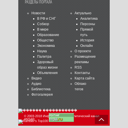
РАЗДЕЛЫ ПОРТАЛА
Новости
Актуально
В РФ и СНГ
Аналитика
Собкор
Персоны
В мире
Прямой
Образование
путь
Общество
История
Экономика
Онлайн
Наука
О проекте
Палитра
Размещение
Здоровый
рекламы
образ жизни
RSS
Объявления
Контакты
Видео
Карта сайта
Аудио
Облако
Библиотека
тегов
Фотогалерея
© 2003-2018 Информационно-аналитический канал
ANSAR