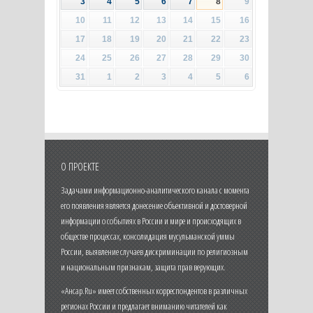
3
4
5
6
7
8
9
10
11
12
13
14
15
16
17
18
19
20
21
22
23
24
25
26
27
28
29
30
31
1
2
3
4
5
6
О ПРОЕКТЕ
Задачами информационно-аналитического канала с момента
его появления является донесение объективной и достоверной
информации о событиях в России и мире и происходящих в
обществе процессах, консолидация мусульманской уммы
России, выявление случаев дискриминации по религиозным
и национальным признакам, защита прав верующих.
«Ансар.Ru» имеет собственных корреспондентов в различных
регионах России и предлагает вниманию читателей как