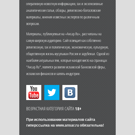
оперативную новостную информацию, так и эксклюзивные
аналитические статьи, обзоры, религиозно-богословские
материалы, мнения известных экспертов по различным
вопросам.
Материалы, публикуемые на «Ансар.Ru», рассчитаны на
самую широкую аудиторию. Сайт освещает как собственно
религиозную, так и политическую, экономическую, культурную,
общественную жизнь мусульман России и зарубежья. Одной из
наиболее актуальных тем, которые находят место на страницах
"Ансар.Ru", является развитие исламской банковской сферы,
исламских финансов и халяль-индустрии.
ВОЗРАСТНАЯ КАТЕГОРИЯ САЙТА
18+
При использовании материалов сайта
гиперссылка на
www.ansar.ru
обязательна!