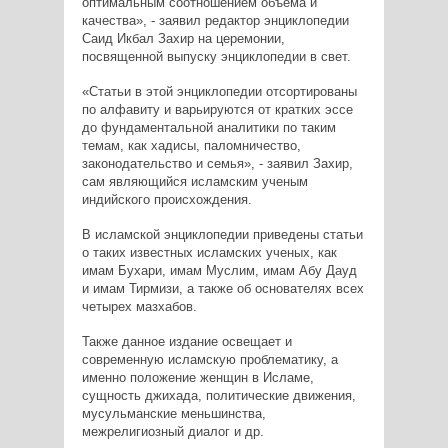
оптимальным соотношением объема и
качества», - заявил редактор энциклопедии
Саид Икбал Захир на церемонии,
посвященной выпуску энциклопедии в свет.
«Статьи в этой энциклопедии отсортированы
по алфавиту и варьируются от кратких эссе
до фундаментальной аналитики по таким
темам, как хадисы, паломничество,
законодательство и семья», - заявил Захир,
сам являющийся исламским ученым
индийского происхождения.
В исламской энциклопедии приведены статьи
о таких известных исламских ученых, как
имам Бухари, имам Муслим, имам Абу Дауд
и имам Тирмизи, а также об основателях всех
четырех мазхабов.
Также данное издание освещает и
современную исламскую проблематику, а
именно положение женщин в Исламе,
сущность джихада, политические движения,
мусульманские меньшинства,
межрелигиозный диалог и др.